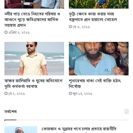
নদীর পাড় ভেঙে নিহতের পরিবার ও
ভূট্টা ক্ষেতে কাজ করার সময়
আগুনে পুড়ে ক্ষতিগ্রস্তদের আর্থিক
বজ্রপাতে প্রান হারালো সোহেল
সহায়তা প্রদান
মে ৬, ২০২৬
এপ্রিল ৭, ২০২৬
স্বাক্ষর জালিয়াতি ও ঘুষের অভিযোগে
শূন্যরেখায় থাকা সেই ব্যক্তি হঠাৎ
ভূমি কর্মকর্তা বরখাস্ত
নিখোঁজ
মে ২, ২০২৬
জুন ১৭, ২০২৬
সর্বশেষ
কোরআন ও সুন্নাহর পথে চলার প্রত্যয়ে রাজনীতি