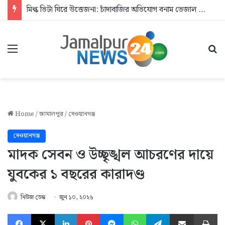
মিল্ক ভিটা ঘিরে উত্তেজনা: চাঁদাবাজির অভিযোগ বনাম ভেজাল দুধের জিডি
Menu
Se
Home
/
জামালপুর
/
দেওয়ানগঞ্জ
দেওয়ানগঞ্জ
মাদক সেবন ও উচ্ছৃঙ্খল আচরণের দায়ে
যুবকের ১ বছরের কারাদণ্ড
নিউজ ডেস্ক
জুন ১০, ২০২৬
Facebook
X
LinkedIn
Pinterest
Messenger
WhatsApp
Telegram
Share via Email
Pr