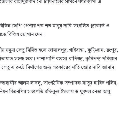
েলার বাহাদুরাবাদ নৌ টার্মিনালের সামনে ঘণ্টাব্যাপী এ
িন্ন শ্রেণি-পেশার শত শত মানুষ দাবি-সংবলিত প্ল্যাকার্ড ও
তে বিভিন্ন স্লোগান দেন।
য় যমুনা সেতু নির্মিত হলে জামালপুর, গাইবান্ধা, কুড়িগ্রাম, রংপুর,
 যাতায়াত সহজ হবে। পাশাপাশি ব্যবসা-বাণিজ্য, কৃষিপণ্য পরিবহন
ুনা সেতু এ রুটে নির্মাণের জন্য সরকারের প্রতি জোর দাবি জানান।
জাহাঙ্গীর আলম লাবলু, সাংগঠনিক সম্পাদক মাসুদ হাবিব পলিন,
ইউনিয়ন বিএনপির সভাপতি রফিকুল ইসলাম ও যুবদল নেতা আবু