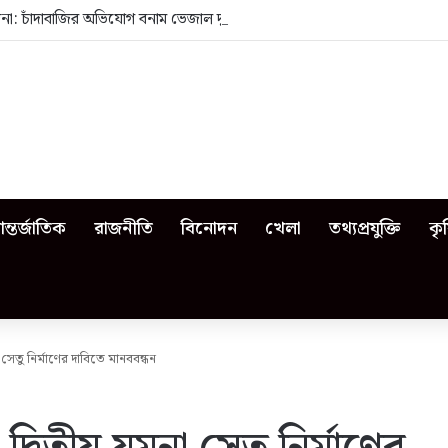
েজনা: চাঁদাবাজির অভিযোগ বনাম ভেজাল দুধের জিডি
ন্তর্জাতিক
রাজনীতি
বিনোদন
খেলা
তথ্যপ্রযুক্তি
কৃ
া সেতু নির্মাণের দাবিতে মানববন্ধন