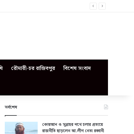
ষি
রৌমারী-চর রাজিবপুর
বিশেষ সংবাদ
সর্বশেষ
কোরআন ও সুন্নাহর পথে চলার প্রত্যয়ে
রাজনীতি ছাড়লেন আ.লীগ নেতা রব্বানী