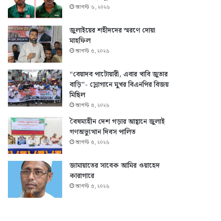
আগস্ট ৬, ২০২৬
জুলাইয়ের শহীদদের স্মরণে দোয়া
মাহফিল
আগস্ট ৫, ২০২৬
“বেয়াদব পাটোয়ারী, এবার খাবি জুতার
বাড়ি”- স্লোগানে মুখর বিএনপির বিজয়
মিছিল
আগস্ট ৫, ২০২৬
বৈষম্যহীন দেশ গড়ার আহ্বানে জুলাই
গণঅভ্যুত্থান দিবস পালিত
আগস্ট ৫, ২০২৬
জামায়াতের সাবেক আমির ওয়াহেদ
কারাগারে
আগস্ট ৫, ২০২৬