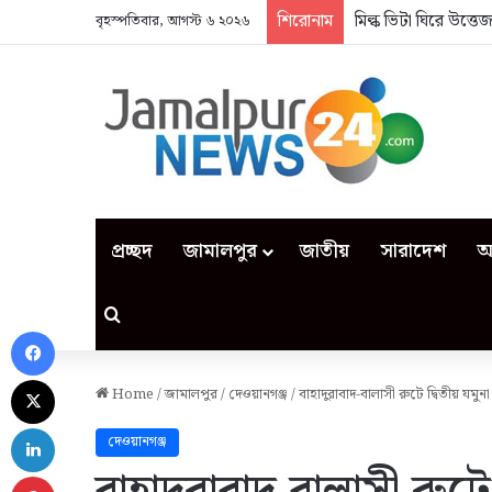
শিরোনাম
মিল্ক ভিটা ঘিরে উত্ত
বৃহস্পতিবার, আগস্ট ৬ ২০২৬
প্রচ্ছদ
জামালপুর
জাতীয়
সারাদেশ
আ
Search for
Facebook
X
Home
/
জামালপুর
/
দেওয়ানগঞ্জ
/
বাহাদুরাবাদ-বালাসী রুটে দ্বিতীয় যমুন
LinkedIn
দেওয়ানগঞ্জ
Pinterest