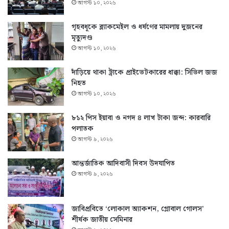
আগস্ট ১০, ২০২৬
গৃহবধূকে ব্ল্যাকমেইল ও ধর্ষণের মামলায় দুজনের
মৃত্যুদণ্ড
আগস্ট ১০, ২০২৬
দাঁড়িয়ে থাকা ট্রাকে প্রাইভেটকারের ধাক্কা: সিভিল জজ
নিহত
আগস্ট ১০, ২০২৬
৮১২ পিস ইয়াবা ও নগদ ৪ লাখ টাকা জব্দ: কারবারি
পলাতক
আগস্ট ৯, ২০২৬
আন্তর্জাতিক আদিবাসী দিবস উদযাপিত
আগস্ট ৯, ২০২৬
জাবিপ্রবিতে ‘লোকাল অ্যাকশন, গ্লোবাল গোলস’
শীর্ষক জাতীয় সেমিনার