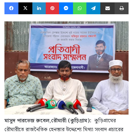
Facebook
X
LinkedIn
Pinterest
Messenger
WhatsApp
Telegram
Share via Email
Pr
মাসুদ পারভেজ রুবেল,রৌমারী (কুড়িগ্রাম):
কুড়িগ্রামের
রৌমারীতে রাজনৈতিক হেনস্তার উদ্দেশ্যে মিথ্যা সংবাদ প্রচারের