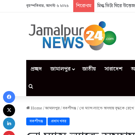
শিরোনাম
মিল্ক ভিটা ঘিরে উত্ত
বৃহস্পতিবার, আগস্ট ৬ ২০২৬
প্রচ্ছদ
জামালপুর
জাতীয়
সারাদেশ
আ
Search for
Facebook
X
Home
/
জামালপুর
/
বকশীগঞ্জ
/
নো ম্যান্স ল্যান্ডে অসহায় বৃদ্ধকে র
LinkedIn
বকশীগঞ্জ
প্রধান খবর
Pinterest