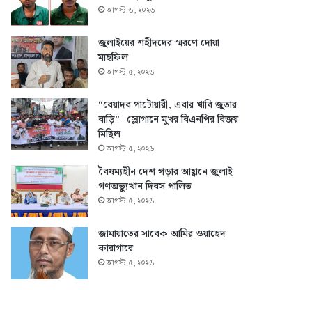
আগস্ট ৬, ২০২৬
জুলাইয়ের শহীদদের স্মরণে দোয়া
মাহফিল
আগস্ট ৫, ২০২৬
“বেয়াদব পাটোয়ারী, এবার খাবি জুতার
বাড়ি”- স্লোগানে মুখর বিএনপির বিজয়
মিছিল
আগস্ট ৫, ২০২৬
বৈষম্যহীন দেশ গড়ার আহ্বানে জুলাই
গণঅভ্যুত্থান দিবস পালিত
আগস্ট ৫, ২০২৬
জামায়াতের সাবেক আমির ওয়াহেদ
কারাগারে
আগস্ট ৫, ২০২৬