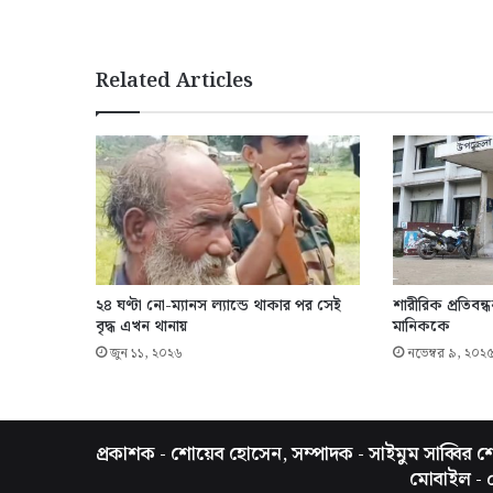
Related Articles
২৪ ঘণ্টা নো-ম্যানস ল্যান্ডে থাকার পর সেই
শারীরিক প্রতিবন
বৃদ্ধ এখন থানায়
মানিককে
জুন ১১, ২০২৬
নভেম্বর ৯, ২০২
প্রকাশক - শোয়েব হোসেন, সম্পাদক - সাইমুম সাব্বির শো
মোবাইল -