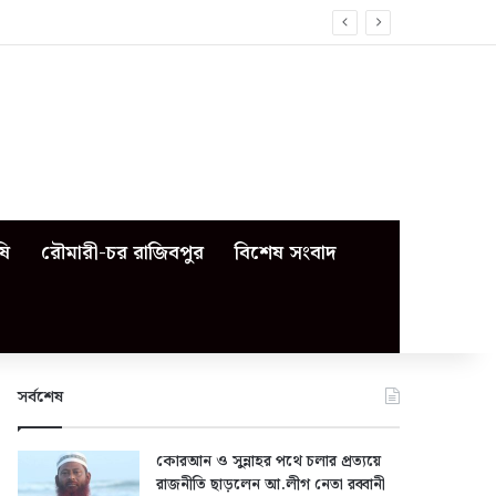
ষি
রৌমারী-চর রাজিবপুর
বিশেষ সংবাদ
সর্বশেষ
কোরআন ও সুন্নাহর পথে চলার প্রত্যয়ে
রাজনীতি ছাড়লেন আ.লীগ নেতা রব্বানী