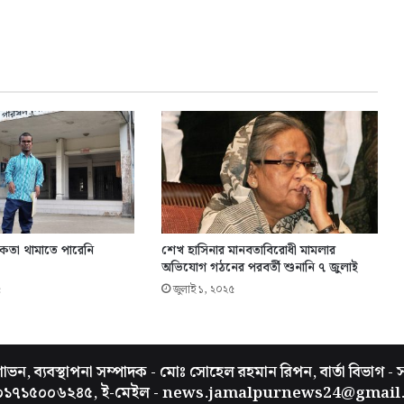
্ধকতা থামাতে পারেনি
শেখ হাসিনার মানবতাবিরোধী মামলার
অভিযোগ গঠনের পরবর্তী শুনানি ৭ জুলাই
৫
জুলাই ১, ২০২৫
ভন, ব্যবস্থাপনা সম্পাদক - মোঃ সোহেল রহমান রিপন, বার্তা বিভাগ - 
 ০১৭১৫০০৬২৪৫, ই-মেইল - news.jamalpurnews24@gmail