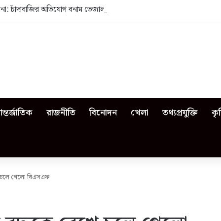
েজনা: চাঁদাবাজির অভিযোগ বনাম ভেজাল দুধের জিডি
ন্তর্জাতিক
রাজনীতি
বিনোদন
খেলা
তথ্যপ্রযুক্তি
কৃ
েখে চলে গেলো বিএসএফ