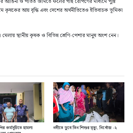
 আঙিনা ও পতিত জমিতে ফলের গাছ রোপণের মাধ্যমে পুষ্টি
ধ্যমে কৃষকের আয় বৃদ্ধি এবং দেশের অর্থনীতিতেও ইতিবাচক ভূমিকা
। মেলায় স্থানীয় কৃষক ও বিভিন্ন শ্রেণি-পেশার মানুষ অংশ নেন।
পির কর্মসূচিতে হামলা
নদীতে ডুবে তিন শিশুর মৃত্যু, নিখোঁজ -২