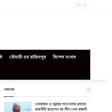
ষি
রৌমারী-চর রাজিবপুর
বিশেষ সংবাদ
সর্বশেষ
কোরআন ও সুন্নাহর পথে চলার প্রত্যয়ে
রাজনীতি ছাড়লেন আ.লীগ নেতা রব্বানী