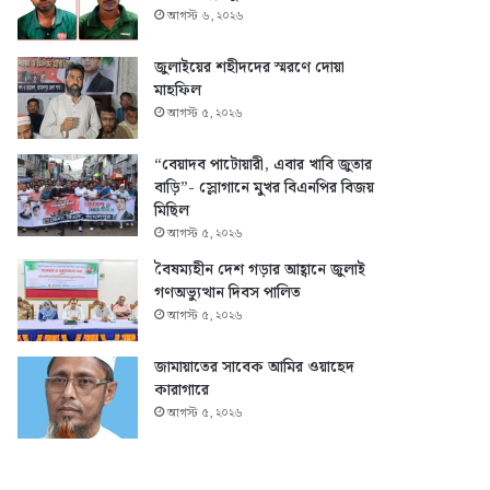
আগস্ট ৬, ২০২৬
জুলাইয়ের শহীদদের স্মরণে দোয়া
মাহফিল
আগস্ট ৫, ২০২৬
“বেয়াদব পাটোয়ারী, এবার খাবি জুতার
বাড়ি”- স্লোগানে মুখর বিএনপির বিজয়
মিছিল
আগস্ট ৫, ২০২৬
বৈষম্যহীন দেশ গড়ার আহ্বানে জুলাই
গণঅভ্যুত্থান দিবস পালিত
আগস্ট ৫, ২০২৬
জামায়াতের সাবেক আমির ওয়াহেদ
কারাগারে
আগস্ট ৫, ২০২৬