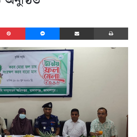
অনুষ্ঠিত
edIn
Pinterest
Messenger
Share via Email
Print