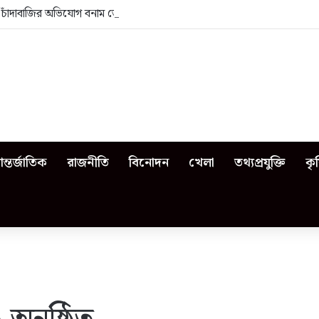
া: চাঁদাবাজির অভিযোগ বনাম ভেজাল দুধের জিডি
ন্তর্জাতিক
রাজনীতি
বিনোদন
খেলা
তথ্যপ্রযুক্তি
কৃ