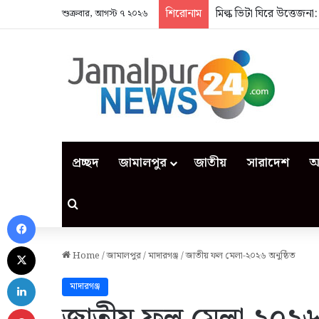
শিরোনাম
মিল্ক ভিটা ঘিরে উত্তেজন
শুক্রবার, আগস্ট ৭ ২০২৬
প্রচ্ছদ
জামালপুর
জাতীয়
সারাদেশ
আ
Search for
Facebook
X
Home
/
জামালপুর
/
মাদারগঞ্জ
/
জাতীয় ফল মেলা-২০২৬ অনুষ্ঠিত
LinkedIn
মাদারগঞ্জ
Pinterest