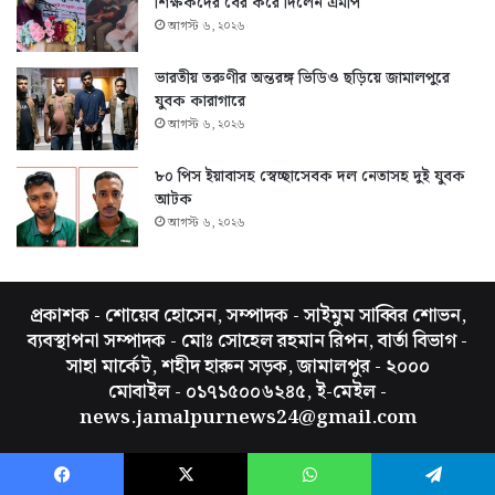
শিক্ষকদের বের করে দিলেন এমপি
আগস্ট ৬, ২০২৬
ভারতীয় তরুণীর অন্তরঙ্গ ভিডিও ছড়িয়ে জামালপুরে
যুবক কারাগারে
আগস্ট ৬, ২০২৬
৮০ পিস ইয়াবাসহ স্বেচ্ছাসেবক দল নেতাসহ দুই যুবক
আটক
আগস্ট ৬, ২০২৬
প্রকাশক - শোয়েব হোসেন, সম্পাদক - সাইমুম সাব্বির শোভন,
ব্যবস্থাপনা সম্পাদক - মোঃ সোহেল রহমান রিপন, বার্তা বিভাগ -
সাহা মার্কেট, শহীদ হারুন সড়ক, জামালপুর - ২০০০
মোবাইল - ০১৭১৫০০৬২৪৫, ই-মেইল -
news.jamalpurnews24@gmail.com