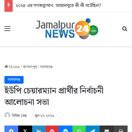
২০২৪-এর গণঅভ্যুত্থান: জামালপুরে কী কী ঘটেছিল?
Menu
Se
Home
/
জামালপুর
/
মাদারগঞ্জ
মাদারগঞ্জ
ইউপি চেয়ারম্যান প্রার্থীর নির্বাচনী
আলোচনা সভা
নিউজ ডেস্ক
জুন ২৭, ২০২৬
Facebook
X
LinkedIn
Pinterest
Messenger
WhatsApp
Telegram
Share via Email
Pr