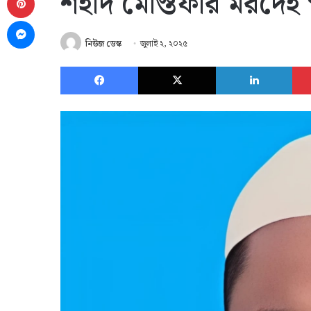
শহীদ মোস্তফার মরদেহ 
Messenger
নিউজ ডেস্ক
জুলাই ২, ২০২৫
Facebook
X
Link