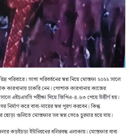
দ্র পরিবারে। ভাগ্য পরিবর্তনের স্বপ্ন নিয়ে মোস্তফা ২০২২ সালে
াক কারখানায় চাকরি নেন। পোশাক কারখানায় কাজের
ালে এইচএসসি পরীক্ষা দিয়ে জিপিএ-৪.৬৩ পেয়ে উত্তীর্ণ হয়।
নির্মাণ করে বাবা-মায়ের স্বপ্ন পূরণ করবেন। কিন্তু
 ছোড়া গুলিতে মোস্তফার সব স্বপ্ন ভেঙে চুরমার হয়ে যায়।
জেলার কড়ইচড়া ইউনিয়নের ধলিরবন্ধ এলাকায়। মোস্তফার বাবা