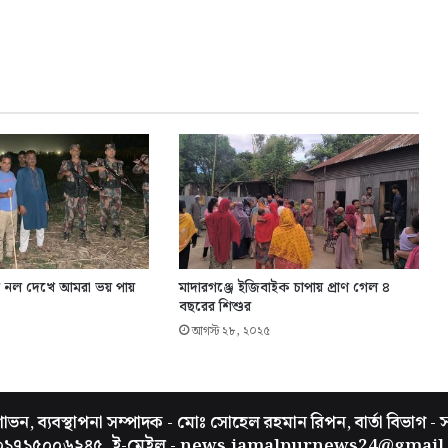
র নল দেখে আমরা ভয় পায়
মাদারগঞ্জে ইজিবাইক চাপায় প্রাণ গেল ৪
বছরের শিশুর
আগস্ট ২৮, ২০২৫
ভন, ব্যবস্থাপনা সম্পাদক - মোঃ সোহেল রহমান রিপন, বার্তা বিভাগ - 
 ০১৭১৫০০৬২৪৫, ই-মেইল - news.jamalpurnews24@gmail