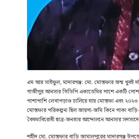
এম আর সাইফুল, মাদারগঞ্জ: মো. মোস্তফার জন্ম খুবই দরি
গাজীপুর আনসার ভিডিপি একাডেমির পাশে একটি পোশ
পাশাপাশি লেখাপড়াও চালিয়ে যায় মোস্তফা এবং ২০২৩ স
মোস্তফার পরিকল্পনা ছিল জায়গা-জমি কিনে পাকা বাড়ি-ঘর 
বৈষম্যবিরোধী ছাত্র-জনতার আন্দোলনে আনসার সদস্যদের
শহীদ মো. মোস্তফার বাড়ি জামালপুরের মাদারগঞ্জ উপ