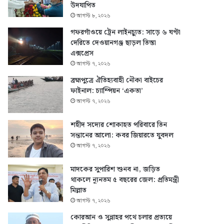
উদযাপিত
আগস্ট ৮, ২০২৬
গফরগাঁওয়ে ট্রেন লাইনচ্যুত: সাড়ে ৬ ঘণ্টা
দেরিতে দেওয়ানগঞ্জ ছাড়ল তিস্তা
এক্সপ্রেস
আগস্ট ৭, ২০২৬
ব্রহ্মপুত্রে ঐতিহ্যবাহী নৌকা বাইচের
ফাইনাল: চ্যাম্পিয়ন ‘একতা’
আগস্ট ৭, ২০২৬
শহীদ সদ্যের শোকাহত পরিবারে তিন
সন্তানের আলো: কবর জিয়ারতে যুবদল
আগস্ট ৭, ২০২৬
মাদকের সুপারিশ শুনব না, জড়িত
থাকলে ন্যূনতম ৫ বছরের জেল: প্রতিমন্ত্রী
মিল্লাত
আগস্ট ৭, ২০২৬
কোরআন ও সুন্নাহর পথে চলার প্রত্যয়ে