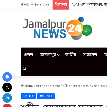
শিরোনাম
২০২৪-এর গণঅভ্যুত্থান: 
শনিবার, আগস্ট ৮ ২০২৬
প্রচ্ছদ
জামালপুর
জাতীয়
সারাদেশ
আ
Search for
Facebook
X
Home
/
জামালপুর
/
মাদারগঞ্জ
/
শহীদ মোস্তফার মরদেহ পড়েছিল রাস্তা
LinkedIn
মাদারগঞ্জ
প্রধান খবর
Pinterest