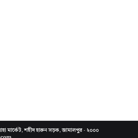
সাহা মার্কেট, শহীদ হারুন সড়ক, জামালপুর - ২০০০
.com