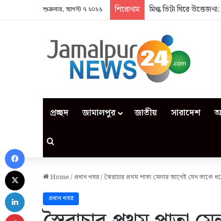
শিরোনাম
মিল্ক ভিটা ঘিরে উত্তেজন
শুক্রবার, আগস্ট ৭ ২০২৬
প্রচ্ছদ
জামালপুর
জাতীয়
সারাদেশ
আ
Search for
Facebook
X
Home
/
প্রধান খবর
/
স্বৈরাচার প্রথম পাতা মেলার আগেই যেন তাকে ধরে 
LinkedIn
প্রধান খবর
Pinterest