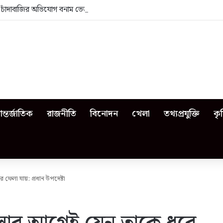
া: চাঁদাবাজির অভিযোগ বনাম ভেজাল দুধের জিডি
ন্তর্জাতিক
রাজনীতি
বিনোদন
খেলা
তথ্যপ্রযুক্তি
কৃ
ফেলা যায়: প্রধান উপদেষ্টা