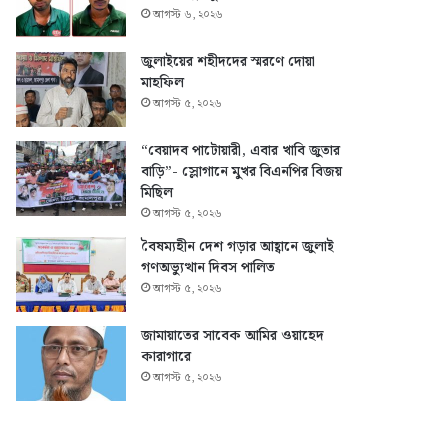
আগস্ট ৬, ২০২৬
জুলাইয়ের শহীদদের স্মরণে দোয়া
মাহফিল
আগস্ট ৫, ২০২৬
“বেয়াদব পাটোয়ারী, এবার খাবি জুতার
বাড়ি”- স্লোগানে মুখর বিএনপির বিজয়
মিছিল
আগস্ট ৫, ২০২৬
বৈষম্যহীন দেশ গড়ার আহ্বানে জুলাই
গণঅভ্যুত্থান দিবস পালিত
আগস্ট ৫, ২০২৬
জামায়াতের সাবেক আমির ওয়াহেদ
কারাগারে
আগস্ট ৫, ২০২৬