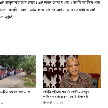
নুষ্ঠানমালার লক্ষ্য। এই লক্ষ্য সামনে রেখে আমি জাতির পক্ষ
োধন ঘোষণা করছি। মহান আল্লাহ আমাদের সহায় হোন। সবাইকে এই
জানাচ্ছি।
 তিনদিন আগেই আটক ও
আইনি প্রক্রিয়া মেনেই আসিফ অস্ত্রের
লাইসেন্স পেয়েছেন: স্বরাষ্ট্র উপদেষ্টা
০২৫
জুলাই ২, ২০২৫