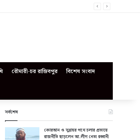
ষি
রৌমারী-চর রাজিবপুর
বিশেষ সংবাদ
সর্বশেষ
কোরআন ও সুন্নাহর পথে চলার প্রত্যয়ে
রাজনীতি ছাড়লেন আ.লীগ নেতা রব্বানী