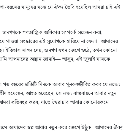
শা-বয়সের মানুষের মধ্যে যে ঐক্য তৈরি হয়েছিল আমরা চাই এই
্য— জনগণকে গণতান্ত্রিক অধিকার সম্পর্কে সচেতন করা,
ময়ে পাওয়া সংস্কারের এই সুযোগকে হারিয়ে না ফেলা। আমাদের
ছে। ইতিহাস সাক্ষ্য দেয়, জনগণ যখন জেগে ওঠে, তখন কোনো
়েই আমি আপনাদের আহ্বান জানাই— আসুন, এই জুলাই মাসকে
 গত বছরের প্রতিটি দিনকে আবার পুনরুজ্জীবিত করব যে লক্ষ্যে
হীদ হয়েছেন, আহত হয়েছেন, সে লক্ষ্য বাস্তবায়নে আবার নতুন
 আমরা প্রতিবছর করব, যাতে স্বৈরাচার আবার কোনোরকমে
ধ্যমে আমাদের স্বপ্ন আবার নতুন করে জেগে উঠুক। আমাদের ঐক্য