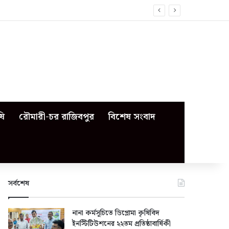
ষি
রৌমারী-চর রাজিবপুর
বিশেষ সংবাদ
সর্বশেষ
নানা কর্মসূচিতে ডিপ্লোমা কৃষিবিদ
ইনস্টিটিউশনের ২২তম প্রতিষ্ঠাবার্ষিকী