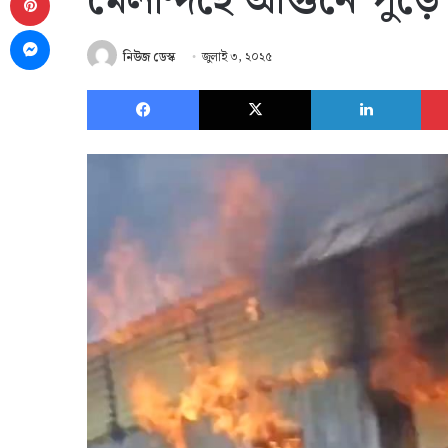
মেলান্দহে আগুনে পুড়ে
Messenger
নিউজ ডেস্ক
জুলাই ৩, ২০২৫
Facebook
X
Link