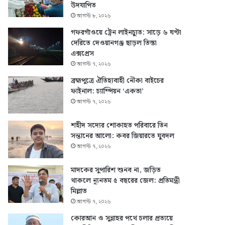
উদযাপিত
আগস্ট ৮, ২০২৬
গফরগাঁওয়ে ট্রেন লাইনচ্যুত: সাড়ে ৬ ঘণ্টা
দেরিতে দেওয়ানগঞ্জ ছাড়ল তিস্তা
এক্সপ্রেস
আগস্ট ৭, ২০২৬
ব্রহ্মপুত্রে ঐতিহ্যবাহী নৌকা বাইচের
ফাইনাল: চ্যাম্পিয়ন ‘একতা’
আগস্ট ৭, ২০২৬
শহীদ সদ্যের শোকাহত পরিবারে তিন
সন্তানের আলো: কবর জিয়ারতে যুবদল
আগস্ট ৭, ২০২৬
মাদকের সুপারিশ শুনব না, জড়িত
থাকলে ন্যূনতম ৫ বছরের জেল: প্রতিমন্ত্রী
মিল্লাত
আগস্ট ৭, ২০২৬
কোরআন ও সুন্নাহর পথে চলার প্রত্যয়ে