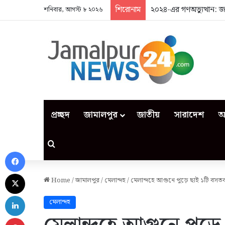
শিরোনাম
২০২৪-এর গণঅভ্যুত্থান: 
শনিবার, আগস্ট ৮ ২০২৬
প্রচ্ছদ
জামালপুর
জাতীয়
সারাদেশ
আ
Search for
Facebook
X
Home
/
জামালপুর
/
মেলান্দহ
/
মেলান্দহে আগুনে পুড়ে ছাই ১টি বসতব
LinkedIn
মেলান্দহ
Pinterest