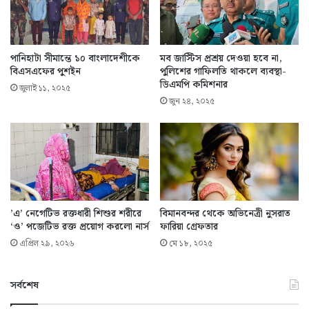
পানিহাটা সীমান্তে ১০ বাংলাদেশীকে
মব জাস্টিস প্রশ্রয় দেওয়া হবে না,
বিএসএফের পুশইন
পুলিশের গাফিলতি থাকলে ব্যবস্থা-
ডিএমপি কমিশনার
জুলাই ১১, ২০২৫
জুন ২৪, ২০২৫
‌’এ’ নেগেটিভ রক্তধারী শিশুর শরীরে
বিমানবন্দর থেকে অভিনেত্রী নুসরাত
‘ও’ পজেটিভ রক্ত প্রয়োগ করলো নার্স
ফারিয়া গ্রেফতার
এপ্রিল ২৯, ২০২৬
মে ১৮, ২০২৫
সর্বশেষ