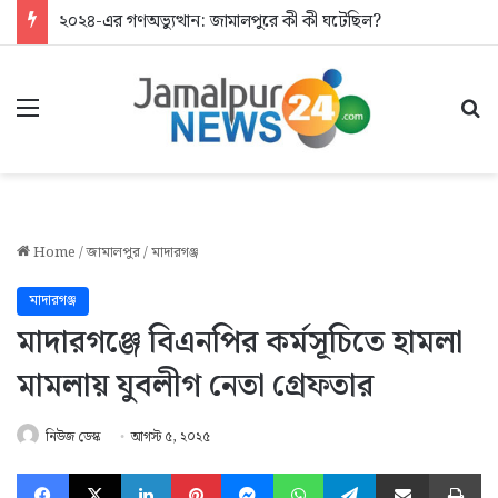
২০২৪-এর গণঅভ্যুত্থান: জামালপুরে কী কী ঘটেছিল?
Menu
Se
Home
/
জামালপুর
/
মাদারগঞ্জ
মাদারগঞ্জ
মাদারগঞ্জে বিএনপির কর্মসূচিতে হামলা
মামলায় যুবলীগ নেতা গ্রেফতার
নিউজ ডেস্ক
আগস্ট ৫, ২০২৫
Facebook
X
LinkedIn
Pinterest
Messenger
WhatsApp
Telegram
Share via Email
Pr