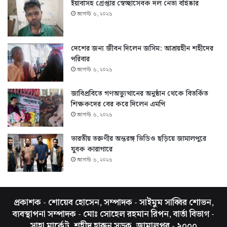
ইয়াবাসহ গ্রেপ্তার স্বেচ্ছাসেবক দল নেতা বহিষ্কার
আগস্ট ৬, ২০২৬
দেশের জন্য জীবন দিলেন জসিম: আশ্রয়হীন শহীদের
পরিবার
আগস্ট ৬, ২০২৬
জাবিপ্রবিতে গণঅভ্যুত্থানের অনুষ্ঠান থেকে বিতর্কিত
শিক্ষকদের বের করে দিলেন এমপি
আগস্ট ৬, ২০২৬
ভারতীয় তরুণীর অন্তরঙ্গ ভিডিও ছড়িয়ে জামালপুরে
যুবক কারাগারে
আগস্ট ৬, ২০২৬
প্রকাশক - শোয়েব হোসেন, সম্পাদক - সাইমুম সাব্বির শোভন,
ব্যবস্থাপনা সম্পাদক - মোঃ সোহেল রহমান রিপন, বার্তা বিভাগ -
সাহা মার্কেট, শহীদ হারুন সড়ক, জামালপুর - ২০০০