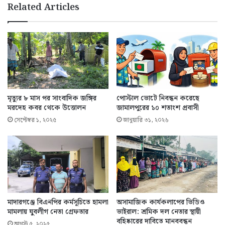
Related Articles
মৃত্যুর ৮ মাস পর সাংবাদিক জঙ্গির
পোস্টাল ভোটে নিবন্ধন করেছে
মরদেহ কবর থেকে উত্তোলন
জামালপুরের ১০ শতাংশ প্রবাসী
সেপ্টেম্বর ১, ২০২৫
জানুয়ারি ৩১, ২০২৬
মাদারগঞ্জে বিএনপির কর্মসূচিতে হামলা
অসামাজিক কার্যকলাপের ভিডিও
মামলায় যুবলীগ নেতা গ্রেফতার
ভাইরাল: শ্রমিক দল নেতার স্থায়ী
বহিষ্কারের দাবিতে মানববন্ধন
আগস্ট ৫, ২০২৫