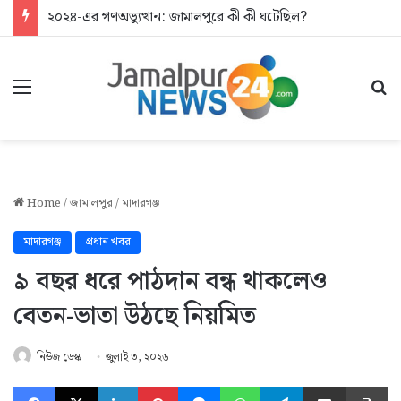
২০২৪-এর গণঅভ্যুত্থান: জামালপুরে কী কী ঘটেছিল?
Menu
Se
Home
/
জামালপুর
/
মাদারগঞ্জ
মাদারগঞ্জ
প্রধান খবর
৯ বছর ধরে পাঠদান বন্ধ থাকলেও
বেতন-ভাতা উঠছে নিয়মিত
নিউজ ডেস্ক
জুলাই ৩, ২০২৬
Facebook
X
LinkedIn
Pinterest
Messenger
WhatsApp
Telegram
Share via Email
Pr