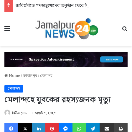
জাবিপ্রবিতে গণঅভ্যুত্থানের অনুষ্ঠান থেকে বিতর্কিত শিক্ষকদের বের করে দিলেন এমপি
Menu
Se
Home
/
জামালপুর
/
মেলান্দহ
মেলান্দহ
মেলান্দহে যুবকের রহস্যজনক মৃত্যু
নিউজ ডেস্ক
আগস্ট ৫, ২০২৫
Facebook
X
LinkedIn
Pinterest
Messenger
WhatsApp
Telegram
Share via Email
Pr