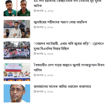
৮০ পিস ইয়াবাসহ স্বেচ্ছাসেবক দল নেতাসহ দুই যুবক
আটক
আগস্ট ৬, ২০২৬
জুলাইয়ের শহীদদের স্মরণে দোয়া মাহফিল
আগস্ট ৫, ২০২৬
“বেয়াদব পাটোয়ারী, এবার খাবি জুতার বাড়ি”- স্লোগানে
মুখর বিএনপির বিজয় মিছিল
আগস্ট ৫, ২০২৬
বৈষম্যহীন দেশ গড়ার আহ্বানে জুলাই গণঅভ্যুত্থান দিবস
পালিত
আগস্ট ৫, ২০২৬
জামায়াতের সাবেক আমির ওয়াহেদ কারাগারে
আগস্ট ৫, ২০২৬