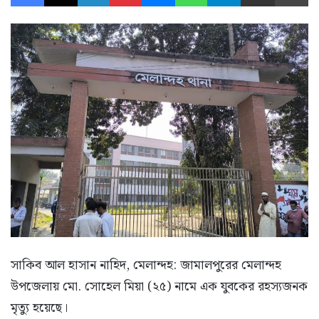
সাকিব আল হাসান নাহিদ, মেলান্দহ: জামালপুরের মেলান্দহ
উপজেলায় মো. সোহেল মিয়া (২৫) নামে এক যুবকের রহস্যজনক
মৃত্যু হয়েছে।