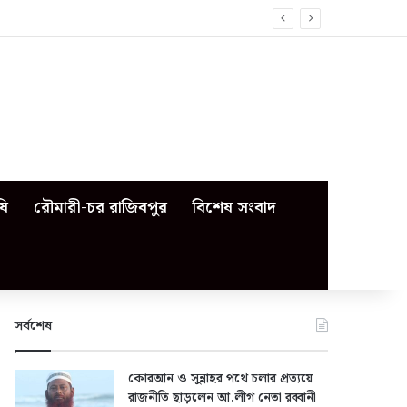
ষি
রৌমারী-চর রাজিবপুর
বিশেষ সংবাদ
সর্বশেষ
কোরআন ও সুন্নাহর পথে চলার প্রত্যয়ে
রাজনীতি ছাড়লেন আ.লীগ নেতা রব্বানী