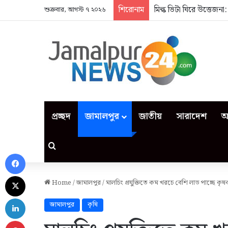
শিরোনাম
মিল্ক ভিটা ঘিরে উত্তেজন
শুক্রবার, আগস্ট ৭ ২০২৬
প্রচ্ছদ
জামালপুর
জাতীয়
সারাদেশ
আ
Search for
Facebook
X
Home
/
জামালপুর
/
মালচিং প্রযুক্তিতে কম খরচে বেশি লাভ পাচ্ছে কৃ
LinkedIn
জামালপুর
কৃষি
Pinterest