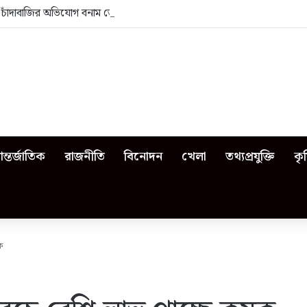
া: চাঁদাবাজির অভিযোগ বনাম ভেজাল দুধের জিডি
ন্তর্জাতিক
রাজনীতি
বিনোদন
খেলা
তথ্যপ্রযুক্তি
কৃ
ষক