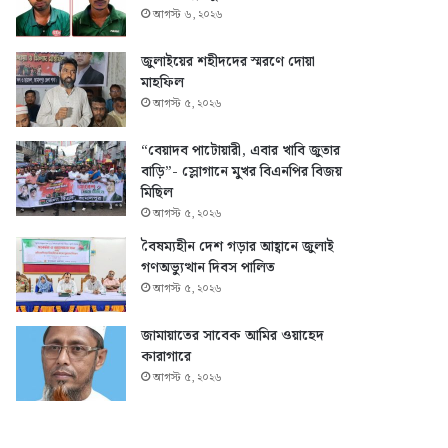
আগস্ট ৬, ২০২৬
জুলাইয়ের শহীদদের স্মরণে দোয়া
মাহফিল
আগস্ট ৫, ২০২৬
“বেয়াদব পাটোয়ারী, এবার খাবি জুতার
বাড়ি”- স্লোগানে মুখর বিএনপির বিজয়
মিছিল
আগস্ট ৫, ২০২৬
বৈষম্যহীন দেশ গড়ার আহ্বানে জুলাই
গণঅভ্যুত্থান দিবস পালিত
আগস্ট ৫, ২০২৬
জামায়াতের সাবেক আমির ওয়াহেদ
কারাগারে
আগস্ট ৫, ২০২৬