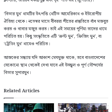
ক্লাস্টার, ওরিয়ন নক্ষত্রপুঞ্জ এবং বৃহস্পতি গ্রহ (জুপিটার)।
‘বিভার মুন’ নামটির উৎপত্তি নেটিভ আমেরিকান ও ইউরোপীয়
ঐতিহ্য থেকে। নভেম্বর মাসে বীবররা শীতের প্রস্তুতিতে বাঁধ মজবুত
করত ও খাবার মজুত করত। তাই এই সময়ের পূর্ণিমা তাদের নামে
পরিচিত হয়। কিছু সংস্কৃতিতে এটি ‘ফ্রস্ট মুন’, ‘ফ্রিজিং মুন’, বা
‘ট্রেডিং মুন’ নামেও পরিচিত।
আজকের সন্ধ্যায় যদি আকাশ মেঘমুক্ত থাকে, তবে বাংলাদেশের
যেকোনো স্থান থেকেই দেখা যাবে এই উজ্জ্বল ও পূর্ণ সৌন্দর্যের
বিভার সুপারমুন।
Related Articles