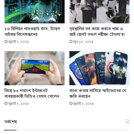
১৬ বিলিয়ন পাসওয়ার্ড ফাঁস, উদ্বেগ
গৃহস্থালির সব কাজ করতে পারা এ
সাইবার বিশেষজ্ঞদের
আই রোবট সফল পরীক্ষা টেসলা’র!
জুলাই ২, ২০২৫
জুন ১০, ২০২৫
বিশ্বে ৮৩ শতাংশ ইন্টারনেট
ব্যাক কভার লাগিয়ে স্মার্টফোনের যে
ব্যবহারকারী ভিডিও গেমস খেলেন
ক্ষতি করছেন
জুলাই ২, ২০২৫
জুলাই ২, ২০২৫
সর্বশেষ