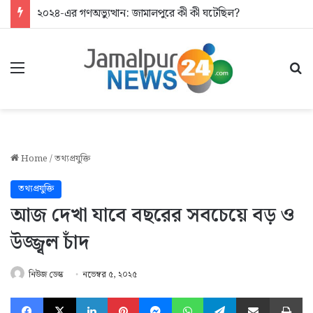
২০২৪-এর গণঅভ্যুত্থান: জামালপুরে কী কী ঘটেছিল?
Menu
Se
Home
/
তথ্যপ্রযুক্তি
তথ্যপ্রযুক্তি
আজ দেখা যাবে বছরের সবচেয়ে বড় ও
উজ্জ্বল চাঁদ
নিউজ ডেস্ক
নভেম্বর ৫, ২০২৫
Facebook
X
LinkedIn
Pinterest
Messenger
WhatsApp
Telegram
Share via Email
Pr