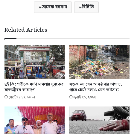
তারেক রহমান
বিটিভি
Related Articles
দুই কিশোরীকে ধর্ষণ মামলায় যুবকের
সড়ক নয় যেন আবর্জনার ভাগাড়,
যাবজ্জীবন কারাদণ্ড
পায়ে হেঁটে চলাও যেন কষ্টসাধ্য
সেপ্টেম্বর ১৭, ২০২৫
জুলাই ২৩, ২০২৫