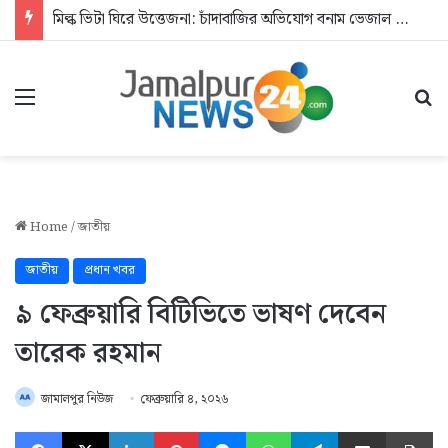
মিল্ক ভিটা ঘিরে উত্তেজনা: চাঁদাবাজির অভিযোগ বনাম ভেজাল দুধের জিডি
Menu
Se
Home
/
জাতীয়
জাতীয়
প্রধান খবর
৯ ফেব্রুয়ারি বিটিভিতে ভাষণ দেবেন
তারেক রহমান
জামালপুর নিউজ
ফেব্রুয়ারি ৪, ২০২৬
Facebook
X
LinkedIn
Pinterest
Messenger
WhatsApp
Telegram
Share via Email
Pr