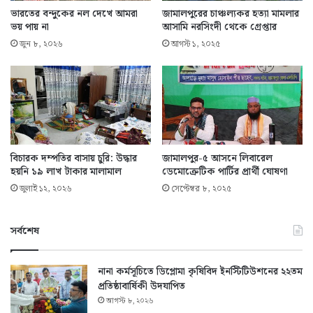
ভারতের বন্দুকের নল দেখে আমরা
জামালপুরের চাঞ্চল্যকর হত্যা মামলার
ভয় পায় না
আসামি নরসিংদী থেকে গ্রেপ্তার
জুন ৮, ২০২৬
আগস্ট ১, ২০২৫
বিচারক দম্পতির বাসায় চুরি: উদ্ধার
জামালপুর-৫ আসনে লিবারেল
হয়নি ১৯ লাখ টাকার মালামাল
ডেমোক্রেটিক পার্টির প্রার্থী ঘোষণা
জুলাই ১২, ২০২৬
সেপ্টেম্বর ৮, ২০২৫
সর্বশেষ
নানা কর্মসূচিতে ডিপ্লোমা কৃষিবিদ ইনস্টিটিউশনের ২২তম
প্রতিষ্ঠাবার্ষিকী উদযাপিত
আগস্ট ৮, ২০২৬