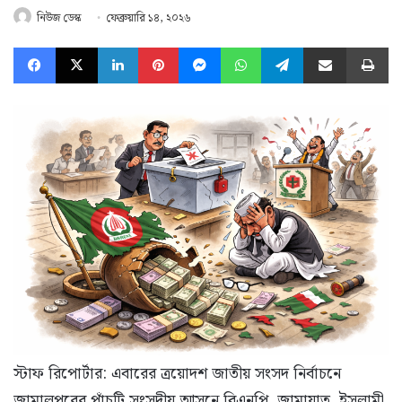
নিউজ ডেস্ক
ফেব্রুয়ারি ১৪, ২০২৬
Facebook
X
LinkedIn
Pinterest
Messenger
WhatsApp
Telegram
Share via Email
Pr
স্টাফ রিপোর্টার: এবারের ত্রয়োদশ জাতীয় সংসদ নির্বাচনে
জামালপুরের পাঁচটি সংসদীয় আসনে বিএনপি, জামায়াত, ইসলামী