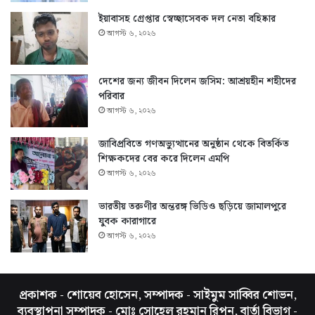
ইয়াবাসহ গ্রেপ্তার স্বেচ্ছাসেবক দল নেতা বহিষ্কার
আগস্ট ৬, ২০২৬
দেশের জন্য জীবন দিলেন জসিম: আশ্রয়হীন শহীদের
পরিবার
আগস্ট ৬, ২০২৬
জাবিপ্রবিতে গণঅভ্যুত্থানের অনুষ্ঠান থেকে বিতর্কিত
শিক্ষকদের বের করে দিলেন এমপি
আগস্ট ৬, ২০২৬
ভারতীয় তরুণীর অন্তরঙ্গ ভিডিও ছড়িয়ে জামালপুরে
যুবক কারাগারে
আগস্ট ৬, ২০২৬
প্রকাশক - শোয়েব হোসেন, সম্পাদক - সাইমুম সাব্বির শোভন,
ব্যবস্থাপনা সম্পাদক - মোঃ সোহেল রহমান রিপন, বার্তা বিভাগ -