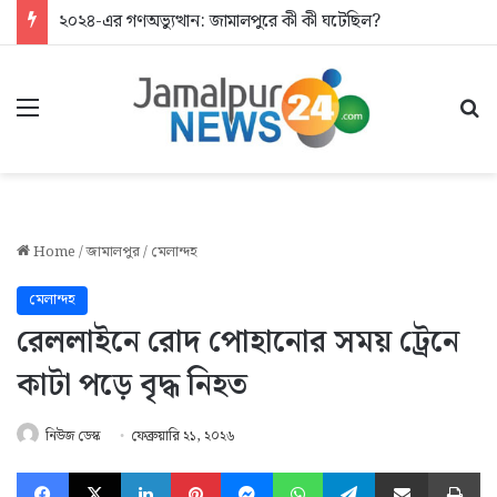
২০২৪-এর গণঅভ্যুত্থান: জামালপুরে কী কী ঘটেছিল?
Menu
Se
Home
/
জামালপুর
/
মেলান্দহ
মেলান্দহ
রেললাইনে রোদ পোহানোর সময় ট্রেনে
কাটা পড়ে বৃদ্ধ নিহত
নিউজ ডেস্ক
ফেব্রুয়ারি ২১, ২০২৬
Facebook
X
LinkedIn
Pinterest
Messenger
WhatsApp
Telegram
Share via Email
Pr