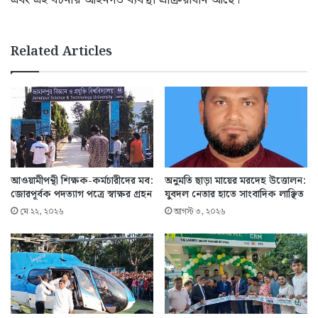
Related Articles
আওয়ামীপন্থী শিক্ষক-কর্মচারীদের মব:
অনুমতি ছাড়া মায়ের মরদেহ উত্তোলন:
জোরপূর্বক পদত্যাগ পত্রে স্বাক্ষর গ্রহন
যুবদল নেতার হাতে সাংবাদিক লাঞ্ছিত
মে ২২, ২০২৬
আগস্ট ৩, ২০২৬