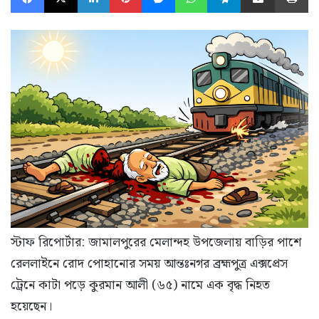
স্টাফ রিপোর্টার: জামালপুরের মেলান্দহ উপজেলায় বাড়ির পাশে
রেললাইনে রোদ পোহানোর সময় আন্তঃনগর ব্রহ্মপুত্র এক্সপ্রেস
ট্রেনে কাটা পড়ে কুরমান আলী (৬৫) নামে এক বৃদ্ধ নিহত
হয়েছেন।