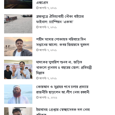
এক্সপ্রেস
আগস্ট ৭, ২০২৬
ব্রহ্মপুত্রে ঐতিহ্যবাহী নৌকা বাইচের
ফাইনাল: চ্যাম্পিয়ন ‘একতা’
আগস্ট ৭, ২০২৬
শহীদ সদ্যের শোকাহত পরিবারে তিন
সন্তানের আলো: কবর জিয়ারতে যুবদল
আগস্ট ৭, ২০২৬
মাদকের সুপারিশ শুনব না, জড়িত
থাকলে ন্যূনতম ৫ বছরের জেল: প্রতিমন্ত্রী
মিল্লাত
আগস্ট ৭, ২০২৬
কোরআন ও সুন্নাহর পথে চলার প্রত্যয়ে
রাজনীতি ছাড়লেন আ.লীগ নেতা রব্বানী
আগস্ট ৬, ২০২৬
ইয়াবাসহ গ্রেপ্তার স্বেচ্ছাসেবক দল নেতা