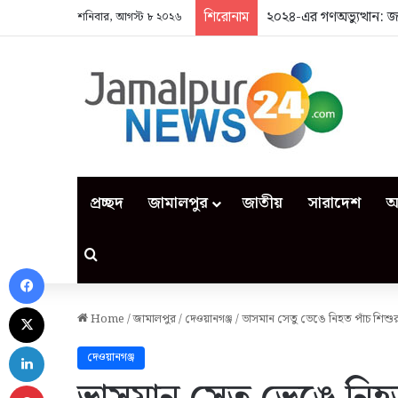
শিরোনাম
২০২৪-এর গণঅভ্যুত্থান: 
শনিবার, আগস্ট ৮ ২০২৬
প্রচ্ছদ
জামালপুর
জাতীয়
সারাদেশ
আ
Search for
Facebook
X
Home
/
জামালপুর
/
দেওয়ানগঞ্জ
/
ভাসমান সেতু ভেঙে নিহত পাঁচ শিশুর
LinkedIn
দেওয়ানগঞ্জ
Pinterest