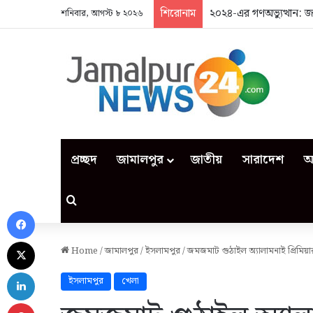
শিরোনাম
২০২৪-এর গণঅভ্যুত্থান: 
শনিবার, আগস্ট ৮ ২০২৬
প্রচ্ছদ
জামালপুর
জাতীয়
সারাদেশ
আ
Search for
Facebook
X
Home
/
জামালপুর
/
ইসলামপুর
/
জমজমাট গুঠাইল অ্যালামনাই প্রিমিয়
LinkedIn
ইসলামপুর
খেলা
Pinterest