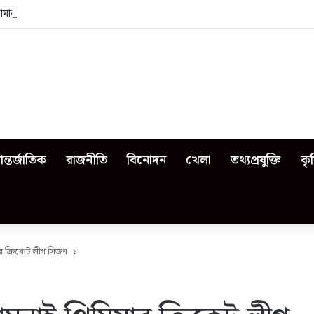
জামালপুরে কী কী ঘটেছিল?
ন্তর্জাতিক
রাজনীতি
বিনোদন
খেলা
তথ্যপ্রযুক্তি
কৃ
ার ক্রিকেট লীগ সিজন–১