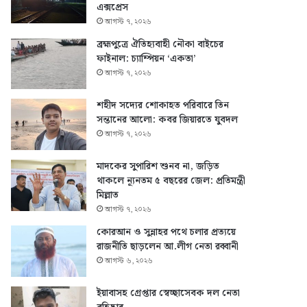
এক্সপ্রেস
আগস্ট ৭, ২০২৬
ব্রহ্মপুত্রে ঐতিহ্যবাহী নৌকা বাইচের
ফাইনাল: চ্যাম্পিয়ন ‘একতা’
আগস্ট ৭, ২০২৬
শহীদ সদ্যের শোকাহত পরিবারে তিন
সন্তানের আলো: কবর জিয়ারতে যুবদল
আগস্ট ৭, ২০২৬
মাদকের সুপারিশ শুনব না, জড়িত
থাকলে ন্যূনতম ৫ বছরের জেল: প্রতিমন্ত্রী
মিল্লাত
আগস্ট ৭, ২০২৬
কোরআন ও সুন্নাহর পথে চলার প্রত্যয়ে
রাজনীতি ছাড়লেন আ.লীগ নেতা রব্বানী
আগস্ট ৬, ২০২৬
ইয়াবাসহ গ্রেপ্তার স্বেচ্ছাসেবক দল নেতা