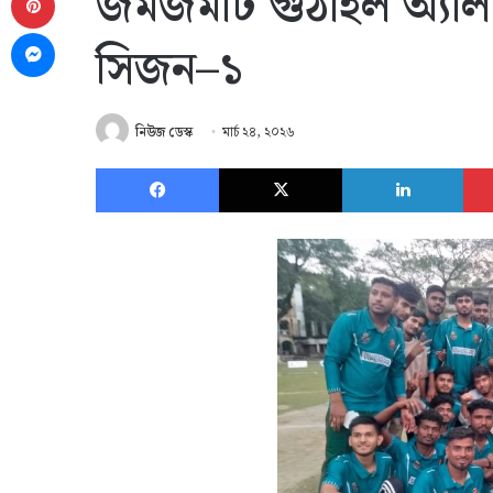
জমজমাট গুঠাইল অ্যালাম
Messenger
সিজন–১
নিউজ ডেস্ক
মার্চ ২৪, ২০২৬
Facebook
X
Link