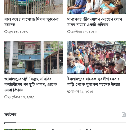
লাল রঙের লাগেজে মিলল যুবকের
মানবেতর জীবনযাপন করছেন লোম
মরদেহ
মানব নামের একটি পরিবার
জুন ২৩, ২০২৬
অক্টোবর ১৮, ২০২৫
জামালপুরে পল্লী বিদ্যুৎ সমিতির
ইসলামপুরে সাবেক যুবলীগ নেতার
কর্মচারীদের গন ছুটি পালন, গ্রাহক
বাড়ি থেকে যুবকের মরদেহ উদ্ধার
সেবা বিপর্যয়
আগস্ট ২২, ২০২৫
সেপ্টেম্বর ১০, ২০২৫
সর্বশেষ