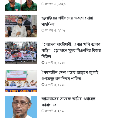
আগস্ট ৬, ২০২৬
জুলাইয়ের শহীদদের স্মরণে দোয়া
মাহফিল
আগস্ট ৫, ২০২৬
“বেয়াদব পাটোয়ারী, এবার খাবি জুতার
বাড়ি”- স্লোগানে মুখর বিএনপির বিজয়
মিছিল
আগস্ট ৫, ২০২৬
বৈষম্যহীন দেশ গড়ার আহ্বানে জুলাই
গণঅভ্যুত্থান দিবস পালিত
আগস্ট ৫, ২০২৬
জামায়াতের সাবেক আমির ওয়াহেদ
কারাগারে
আগস্ট ৫, ২০২৬