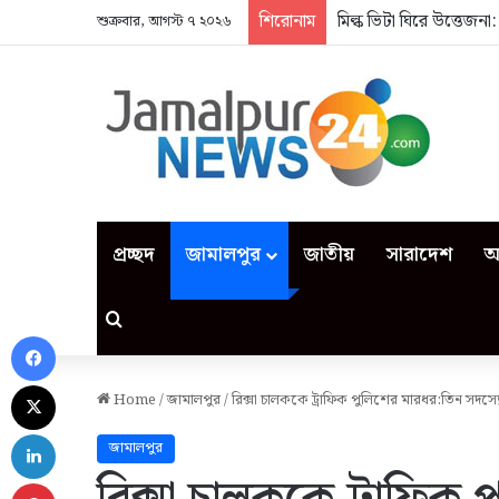
শিরোনাম
মিল্ক ভিটা ঘিরে উত্তেজন
শুক্রবার, আগস্ট ৭ ২০২৬
প্রচ্ছদ
জামালপুর
জাতীয়
সারাদেশ
আ
Search for
Facebook
X
Home
/
জামালপুর
/
রিক্সা চালককে ট্রাফিক পুলিশের মারধর:তিন সদস্য
LinkedIn
জামালপুর
Pinterest