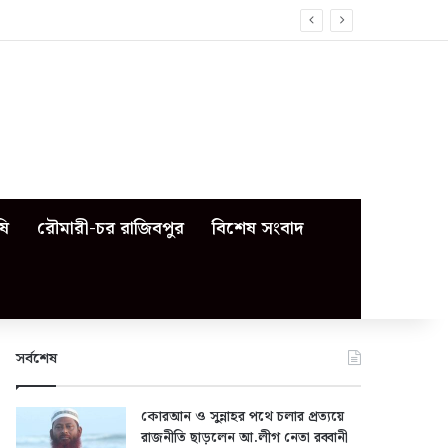
ষি
রৌমারী-চর রাজিবপুর
বিশেষ সংবাদ
সর্বশেষ
কোরআন ও সুন্নাহর পথে চলার প্রত্যয়ে
রাজনীতি ছাড়লেন আ.লীগ নেতা রব্বানী