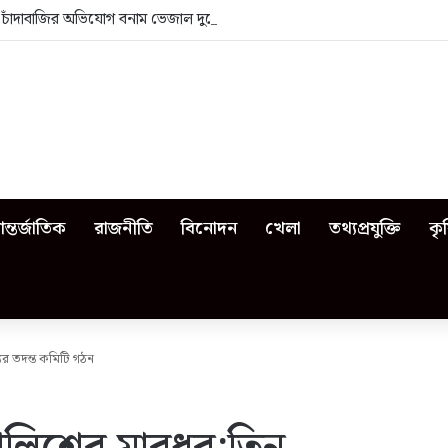
া: চাঁদাবাজির অভিযোগ বনাম ভেজাল দুধের জিডি
ন্তর্জাতিক
রাজনীতি
বিনোদন
খেলা
তথ্যপ্রযুক্তি
কৃ
ের তদন্ত কমিটি গঠন