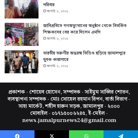
পরিবার
আগস্ট ৬, ২০২৬
জাবিপ্রবিতে গণঅভ্যুত্থানের অনুষ্ঠান থেকে বিতর্কিত
শিক্ষকদের বের করে দিলেন এমপি
আগস্ট ৬, ২০২৬
ভারতীয় তরুণীর অন্তরঙ্গ ভিডিও ছড়িয়ে জামালপুরে
যুবক কারাগারে
আগস্ট ৬, ২০২৬
প্রকাশক - শোয়েব হোসেন, সম্পাদক - সাইমুম সাব্বির শোভন,
ব্যবস্থাপনা সম্পাদক - মোঃ সোহেল রহমান রিপন, বার্তা বিভাগ -
সাহা মার্কেট, শহীদ হারুন সড়ক, জামালপুর - ২০০০
মোবাইল - ০১৭১৫০০৬২৪৫, ই-মেইল -
news.jamalpurnews24@gmail.com