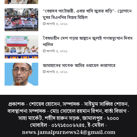
“বেয়াদব পাটোয়ারী, এবার খাবি জুতার বাড়ি”- স্লোগানে
মুখর বিএনপির বিজয় মিছিল
আগস্ট ৫, ২০২৬
বৈষম্যহীন দেশ গড়ার আহ্বানে জুলাই গণঅভ্যুত্থান দিবস
পালিত
আগস্ট ৫, ২০২৬
জামায়াতের সাবেক আমির ওয়াহেদ কারাগারে
আগস্ট ৫, ২০২৬
প্রকাশক - শোয়েব হোসেন, সম্পাদক - সাইমুম সাব্বির শোভন,
ব্যবস্থাপনা সম্পাদক - মোঃ সোহেল রহমান রিপন, বার্তা বিভাগ -
সাহা মার্কেট, শহীদ হারুন সড়ক, জামালপুর - ২০০০
মোবাইল - ০১৭১৫০০৬২৪৫, ই-মেইল -
news.jamalpurnews24@gmail.com