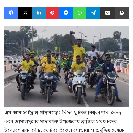
Facebook
X
LinkedIn
Pinterest
Messenger
WhatsApp
Telegram
Share via Email
Pr
এম আর সাইফুল,মাদারগঞ্জ:
ফিফা ফুটবল বিশ্বকাপকে কেন্দ্র
করে জামালপুরের মাদারগঞ্জ উপজেলায় ব্রাজিল সমর্থকদের
উদ্যোগে এক বর্ণাঢ্য মোটরসাইকেল শোভাযাত্রা অনুষ্ঠিত হয়েছে।