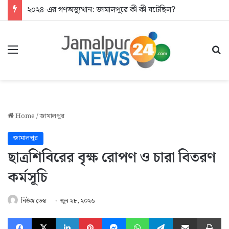
২০২৪-এর গণঅভ্যুত্থান: জামালপুরে কী কী ঘটেছিল?
Menu
Se
Home
/
জামালপুর
জামালপুর
ছাত্রশিবিরের বৃক্ষ রোপণ ও চারা বিতরণ
কর্মসূচি
নিউজ ডেস্ক
জুন ২৮, ২০২৬
Facebook
X
LinkedIn
Pinterest
Messenger
WhatsApp
Telegram
Share via Email
Pr