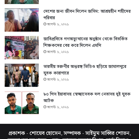
দেশের জন্য জীবন দিলেন জসিম: আশ্রয়হীন শহীদের
পরিবার
আগস্ট ৬, ২০২৬
জাবিপ্রবিতে গণঅভ্যুত্থানের অনুষ্ঠান থেকে বিতর্কিত
শিক্ষকদের বের করে দিলেন এমপি
আগস্ট ৬, ২০২৬
ভারতীয় তরুণীর অন্তরঙ্গ ভিডিও ছড়িয়ে জামালপুরে
যুবক কারাগারে
আগস্ট ৬, ২০২৬
৮০ পিস ইয়াবাসহ স্বেচ্ছাসেবক দল নেতাসহ দুই যুবক
আটক
আগস্ট ৬, ২০২৬
প্রকাশক - শোয়েব হোসেন, সম্পাদক - সাইমুম সাব্বির শোভন,