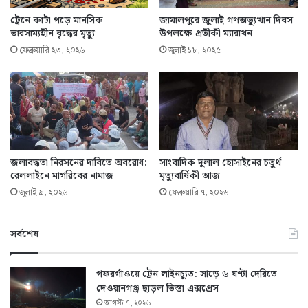
ট্রেনে কাটা পড়ে মানসিক
জামালপুরে জুলাই গণঅভ্যুত্থান দিবস
ভারসাম্যহীন বৃদ্ধের মৃত্যু
উপলক্ষে প্রতীকী ম্যারাথন
ফেব্রুয়ারি ২৩, ২০২৬
জুলাই ১৮, ২০২৫
জলাবদ্ধতা নিরসনের দাবিতে অবরোধ:
সাংবাদিক দুলাল হোসাইনের চতুর্থ
রেললাইনে মাগরিবের নামাজ
মৃত্যুবার্ষিকী আজ
জুলাই ৯, ২০২৬
ফেব্রুয়ারি ৭, ২০২৬
সর্বশেষ
গফরগাঁওয়ে ট্রেন লাইনচ্যুত: সাড়ে ৬ ঘণ্টা দেরিতে
দেওয়ানগঞ্জ ছাড়ল তিস্তা এক্সপ্রেস
আগস্ট ৭, ২০২৬