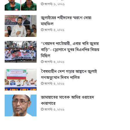
আগস্ট ৬, ২০২৬
জুলাইয়ের শহীদদের স্মরণে দোয়া
মাহফিল
আগস্ট ৫, ২০২৬
“বেয়াদব পাটোয়ারী, এবার খাবি জুতার
বাড়ি”- স্লোগানে মুখর বিএনপির বিজয়
মিছিল
আগস্ট ৫, ২০২৬
বৈষম্যহীন দেশ গড়ার আহ্বানে জুলাই
গণঅভ্যুত্থান দিবস পালিত
আগস্ট ৫, ২০২৬
জামায়াতের সাবেক আমির ওয়াহেদ
কারাগারে
আগস্ট ৫, ২০২৬