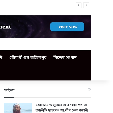
ষি
রৌমারী-চর রাজিবপুর
বিশেষ সংবাদ
সর্বশেষ
কোরআন ও সুন্নাহর পথে চলার প্রত্যয়ে
রাজনীতি ছাড়লেন আ.লীগ নেতা রব্বানী