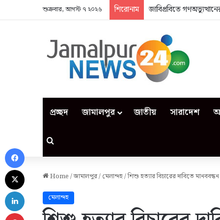
শিরোনাম
জাবিপ্রবিতে গণঅভ্যুত্থা
শুক্রবার, আগস্ট ৭ ২০২৬
প্রচ্ছদ
জামালপুর
জাতীয়
সারাদেশ
আ
Search for
Facebook
X
Home
/
জামালপুর
/
মেলান্দহ
/
শিশু হত্যার বিচারের দাবিতে মানববন্ধন
LinkedIn
মেলান্দহ
Pinterest