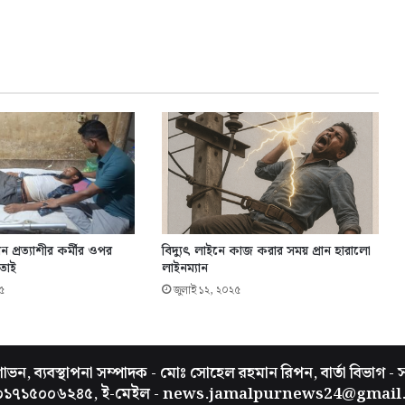
প্রত্যাশীর কর্মীর ওপর
বিদ্যুৎ লাইনে কাজ করার সময় প্রান হারালো
তাই
লাইনম্যান
৫
জুলাই ১২, ২০২৫
ভন, ব্যবস্থাপনা সম্পাদক - মোঃ সোহেল রহমান রিপন, বার্তা বিভাগ - 
 ০১৭১৫০০৬২৪৫, ই-মেইল - news.jamalpurnews24@gmail