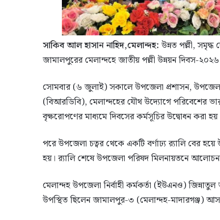
সাকিব আল হাসান নাহিদ,মেলান্দহ:
উন্নত পল্লী, সমৃ
জামালপুরের মেলান্দহে জাতীয় পল্লী উন্নয়ন দিবস-২০২
সোমবার (৬ জুলাই) সকালে উপজেলা প্রশাসন, উপজেলা পল্ল
(বিআরডিবি), মেলান্দহের যৌথ উদ্যোগে পরিবেশের ভারসা
বৃক্ষরোপণের মাধ্যমে দিবসের কর্মসূচির উদ্বোধন করা হয়
পরে উপজেলা চত্বর থেকে একটি বর্ণাঢ্য র‍্যালি বের হয়ে
হয়। র‍্যালি শেষে উপজেলা পরিষদ মিলনায়তনে আলোচনা 
মেলান্দহ উপজেলা নির্বাহী কর্মকর্তা (ইউএনও) জিন্নাত
উপস্থিত ছিলেন জামালপুর-৩ (মেলান্দহ-মাদারগঞ্জ) আস