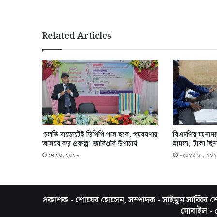
Related Articles
‘চলতি বাজেটেই ডিপিপি পাস হবে, গবেষণায়
বিএনপির মনোনয়ন 
আসবে বড় প্রকল্প’-জাবিপ্রবি উপাচার্য
হামলা, টাকা ছিন
মে ২০, ২০২৬
নভেম্বর ১১, ২০২
প্রকাশক - শোয়েব হোসেন, সম্পাদক - সাইমুম সাব্বির শো
মোবাইল -