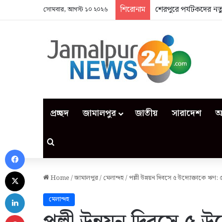
শিরোনাম
শেরপুরে পর্যটকদের নতুন
সোমবার, আগস্ট ১০ ২০২৬
প্রচ্ছদ
জামালপুর
জাতীয়
সারাদেশ
আ
Search for
Facebook
X
Home
/
জামালপুর
/
মেলান্দহ
/
পল্লী উন্নয়ন দিবসে ৫ উদ্যোক্তাকে ঋণ:
LinkedIn
মেলান্দহ
Pinterest