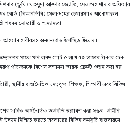
শনার (ভূমি) মাহমুদা আক্তার জ্যোতি, মেলান্দহ থানার অফিসার
ন্নয়ন বোর্ড (বিআরডিবি) মেলান্দহের চেয়ারম্যান আনোয়ারুল
তা শবনম মোস্তারী ও অন্যান্যরা।
ডাঃ আহসান হাবীবসহ অন্যান্যরাও উপস্থিত ছিলেন।
 উদ্যোক্তার মাঝে ঋণ বাবদ মোট ৫ লাখ ৭৫ হাজার টাকার চেক
স্বরূপ পাঁচজনকে বিশেষ সম্মাননা স্মারক ক্রেস্ট প্রদান করা হয়।
রী, স্থানীয় রাজনৈতিক নেতৃবৃন্দ, শিক্ষক, শিক্ষার্থী এবং বিভিন্ন
র সার্বিক অর্থনৈতিক অগ্রগতি ত্বরান্বিত করা সম্ভব। গ্রামীণ
ই উন্নয়ন নিশ্চিত করতে সরকারের বিভিন্ন কর্মসূচি বাস্তবায়নে