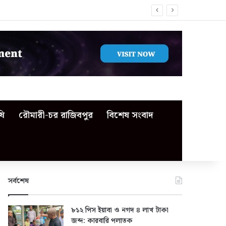
ষি
রৌমারী-চর রাজিবপুর
বিশেষ সংবাদ
সর্বশেষ
৮১২ পিস ইয়াবা ও নগদ ৪ লাখ টাকা
জব্দ: কারবারি পলাতক