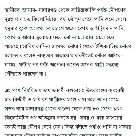
স্থানীয়রা জানান- মাদারগঞ্জ থেকে সারিয়াকান্দি পর্যন্ত নৌপথের
দূরত্ব প্রায় ১৬ কিলোমিটার। বর্ষা মৌসুম শেষে পানি কমে গেলে
যমুনার বুকে অসংখ্য চর জেগে ওঠে। কোথাও হাঁটুসমান পানি,
কোথাও আবার ডুবোচর-ফলে নৌচলাচল প্রায় অচল হয়ে
পড়েছে। সারিয়াকান্দির জামথল নৌঘাট থেকে ইঞ্জিনচালিত নৌকা
চলাচল করলেও নাব্যতার অভাবে মাঝনদীতেই নৌকা আটকে
যাচ্ছে। ঘণ্টার পর ঘণ্টা অপেক্ষা করেও অনেক যাত্রী গন্তব্যে
পৌঁছাতে পারছেন না।
এই পথে নিয়মিত যাতায়াতকারী বগুড়াসহ উত্তরবঙ্গের ব্যবসায়ী,
চাকরিজীবী ও সাধারণ যাত্রীদের সঙ্গে কথা বলে জানা গেছে-
সড়কপথে মাদারগঞ্জ থেকে বগুড়া যেতে প্রায় ৮০ থেকে ১০০
কিলোমিটার পথ অতিক্রম করতে হয়। সময় ও খরচ সাশ্রয়ের
জন্যই তারা নৌপথ বেছে নেন। কিন্তু নদীতে পর্যাপ্ত পানি না থাকায়