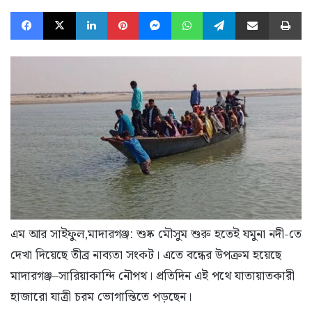
Facebook
X
LinkedIn
Pinterest
Messenger
WhatsApp
Telegram
Share via Email
Pr
এম আর সাইফুল,মাদারগঞ্জ: শুষ্ক মৌসুম শুরু হতেই যমুনা নদী-তে
দেখা দিয়েছে তীব্র নাব্যতা সংকট। এতে বন্ধের উপক্রম হয়েছে
মাদারগঞ্জ–সারিয়াকান্দি নৌপথ। প্রতিদিন এই পথে যাতায়াতকারী
হাজারো যাত্রী চরম ভোগান্তিতে পড়ছেন।