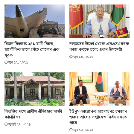
বিমান বিধ্বস্তে ২৪১ যাত্রী নিহত,
দলমতের ঊর্ধ্বে থেকে এসএসএফকে
অলৌকিকভাবে বেঁচে গেলেন এক
কাজ করতে হবে: প্রধান উপদেষ্টা
যুবক
জুন ১৮, ২০২৫
জুন ১২, ২০২৫
বিলুপ্তির পথে গ্রামীণ ঐতিহ্যের সাক্ষী
ইউনূস-তারেকের আলোচনা: রমজান
কাচারি ঘর
শুরুর আগের সপ্তাহেও নির্বাচন হতে
পারে
জুলাই ২৭, ২০২৬
জুন ১৩, ২০২৫