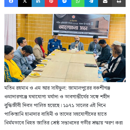
মতিন রহমান ও এম আর সাইফুল: জামালপুরের বকশীগঞ্জ
ওমাদারগঞ্জে যথাযোগ্য মর্যাদা ও ভাবগাম্ভীর্যের সঙ্গে শহীদ
বুদ্ধিজীবী দিবস পালিত হয়েছে। ১৯৭১ সালের এই দিনে
পাকিস্তানি হানাদার বাহিনী ও তাদের সহযোগীদের হাতে
নির্মমভাবে নিহত জাতির শ্রেষ্ঠ সন্তানদের গভীর শ্রদ্ধায় স্মরণ করা