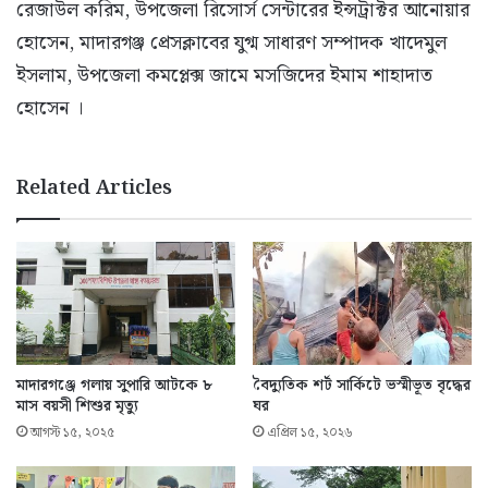
রেজাউল করিম, উপজেলা রিসোর্স সেন্টারের ইন্সট্রাক্টর আনোয়ার
হোসেন, মাদারগঞ্জ প্রেসক্লাবের যুগ্ম সাধারণ সম্পাদক খাদেমুল
ইসলাম, উপজেলা কমপ্লেক্স জামে মসজিদের ইমাম শাহাদাত
হোসেন ।
Related Articles
মাদারগঞ্জে গলায় সুপারি আটকে ৮
বৈদ্যুতিক শর্ট সার্কিটে ভস্মীভূত বৃদ্ধের
মাস বয়সী শিশুর মৃত্যু
ঘর
আগস্ট ১৫, ২০২৫
এপ্রিল ১৫, ২০২৬