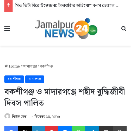
মিল্ক ভিটা ঘিরে উত্তেজনা: চাঁদাবাজির অভিযোগ বনাম ভেজাল দুধের জিডি
Menu
Se
Home
/
জামালপুর
/
বকশীগঞ্জ
বকশীগঞ্জ
মাদারগঞ্জ
বকশীগঞ্জ ও মাদারগঞ্জে শহীদ বুদ্ধিজীবী
দিবস পালিত
নিউজ ডেস্ক
ডিসেম্বর ১৪, ২০২৫
Facebook
X
LinkedIn
Pinterest
Messenger
WhatsApp
Telegram
Share via Email
Pr