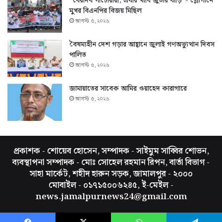
“বেয়াদব পাটোয়ারী, এবার খাবি জুতার বাড়ি”- স্লোগানে
মুখর বিএনপির বিজয় মিছিল
আগস্ট ৫, ২০২৬
বৈষম্যহীন দেশ গড়ার আহ্বানে জুলাই গণঅভ্যুত্থান দিবস
পালিত
আগস্ট ৫, ২০২৬
জামায়াতের সাবেক আমির ওয়াহেদ কারাগারে
আগস্ট ৫, ২০২৬
প্রকাশক - শোয়েব হোসেন, সম্পাদক - সাইমুম সাব্বির শোভন,
ব্যবস্থাপনা সম্পাদক - মোঃ সোহেল রহমান রিপন, বার্তা বিভাগ -
সাহা মার্কেট, শহীদ হারুন সড়ক, জামালপুর - ২০০০
মোবাইল - ০১৭১৫০০৬২৪৫, ই-মেইল -
news.jamalpurnews24@gmail.com