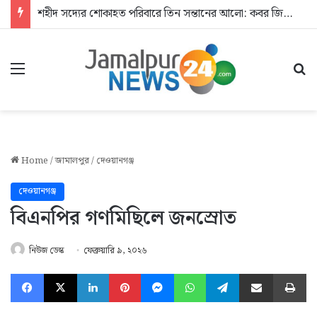
শহীদ সদ্যের শোকাহত পরিবারে তিন সন্তানের আলো: কবর জিয়ারতে যুবদল
Menu
Se
Home
/
জামালপুর
/
দেওয়ানগঞ্জ
দেওয়ানগঞ্জ
বিএনপির গণমিছিলে জনস্রোত
নিউজ ডেস্ক
ফেব্রুয়ারি ৯, ২০২৬
Facebook
X
LinkedIn
Pinterest
Messenger
WhatsApp
Telegram
Share via Email
Pr