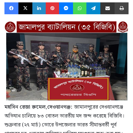
Facebook
X
LinkedIn
Pinterest
Messenger
WhatsApp
Telegram
Share via Email
Pr
মহসিন রেজা রুমেল,দেওয়ানগঞ্জ:
জামালপুরের দেওয়ানগঞ্জে
অভিযান চালিয়ে ৮৩ বোতল ভারতীয় মদ জব্দ করেছে বিজিবি।
শুক্রবার (২৭ মার্চ) ভোরে উপজেলার ভারত সীমান্তবর্তী পূর্ব