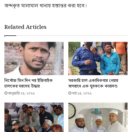
জব্দকৃত মালামাল থানায় হস্তান্তর করা হবে।
Related Articles
নিখোঁজ তিন দিন পর ইজিবাইক
সরকারি চাল একাধিকবার নেয়ার
চালকের মরদেহ উদ্ধার
অপরাধে এক যুবককে কারাদন্ড
জানুয়ারি ২৫, ২০২৬
মার্চ ১৪, ২০২৬