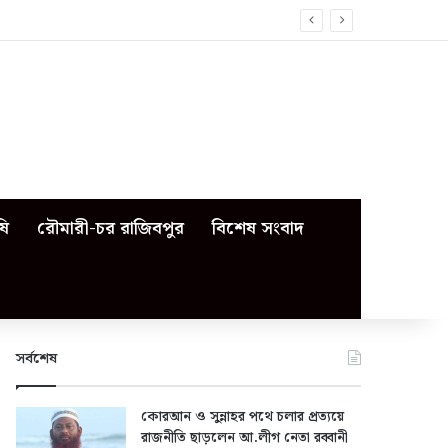
ষি
রৌমারী-চর রাজিবপুর
বিশেষ সংবাদ
সর্বশেষ
কোরআন ও সুন্নাহর পথে চলার প্রত্যয়ে
রাজনীতি ছাড়লেন আ.লীগ নেতা রব্বানী