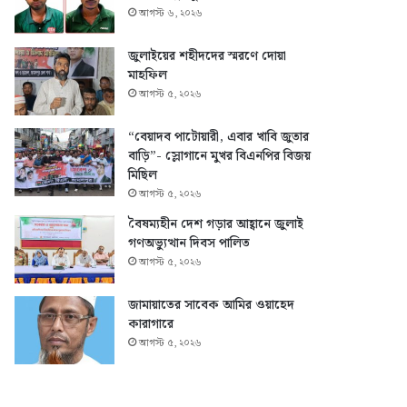
আগস্ট ৬, ২০২৬
জুলাইয়ের শহীদদের স্মরণে দোয়া
মাহফিল
আগস্ট ৫, ২০২৬
“বেয়াদব পাটোয়ারী, এবার খাবি জুতার
বাড়ি”- স্লোগানে মুখর বিএনপির বিজয়
মিছিল
আগস্ট ৫, ২০২৬
বৈষম্যহীন দেশ গড়ার আহ্বানে জুলাই
গণঅভ্যুত্থান দিবস পালিত
আগস্ট ৫, ২০২৬
জামায়াতের সাবেক আমির ওয়াহেদ
কারাগারে
আগস্ট ৫, ২০২৬