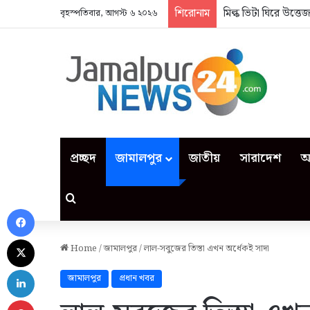
শিরোনাম
মিল্ক ভিটা ঘিরে উত্ত
বৃহস্পতিবার, আগস্ট ৬ ২০২৬
প্রচ্ছদ
জামালপুর
জাতীয়
সারাদেশ
আ
Search for
Facebook
X
Home
/
জামালপুর
/
লাল-সবুজের তিস্তা এখন অর্ধেকই সাদা
LinkedIn
জামালপুর
প্রধান খবর
Pinterest