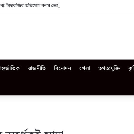
েজনা: চাঁদাবাজির অভিযোগ বনাম ভেজাল দুধের জিডি
ন্তর্জাতিক
রাজনীতি
বিনোদন
খেলা
তথ্যপ্রযুক্তি
কৃ