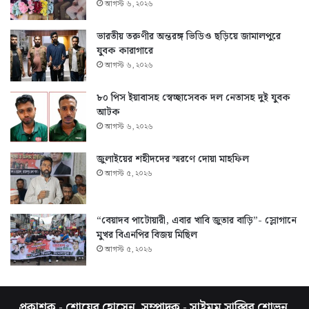
আগস্ট ৬, ২০২৬
ভারতীয় তরুণীর অন্তরঙ্গ ভিডিও ছড়িয়ে জামালপুরে
যুবক কারাগারে
আগস্ট ৬, ২০২৬
৮০ পিস ইয়াবাসহ স্বেচ্ছাসেবক দল নেতাসহ দুই যুবক
আটক
আগস্ট ৬, ২০২৬
জুলাইয়ের শহীদদের স্মরণে দোয়া মাহফিল
আগস্ট ৫, ২০২৬
“বেয়াদব পাটোয়ারী, এবার খাবি জুতার বাড়ি”- স্লোগানে
মুখর বিএনপির বিজয় মিছিল
আগস্ট ৫, ২০২৬
প্রকাশক - শোয়েব হোসেন, সম্পাদক - সাইমুম সাব্বির শোভন,