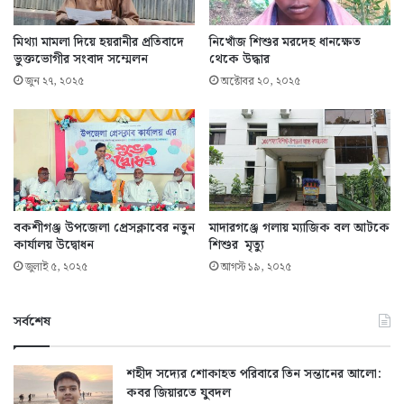
মিথ্যা মামলা দিয়ে হয়রানীর প্রতিবাদে
নিখোঁজ শিশুর মরদেহ ধানক্ষেত
ভুক্তভোগীর সংবাদ সম্মেলন
থেকে উদ্ধার
জুন ২৭, ২০২৫
অক্টোবর ২০, ২০২৫
বকশীগঞ্জ উপজেলা প্রেসক্লাবের নতুন
মাদারগঞ্জে গলায় ম্যাজিক বল আটকে
কার্যালয় উদ্বোধন
শিশুর মৃত্যু
জুলাই ৫, ২০২৫
আগস্ট ১৯, ২০২৫
সর্বশেষ
শহীদ সদ্যের শোকাহত পরিবারে তিন সন্তানের আলো:
কবর জিয়ারতে যুবদল