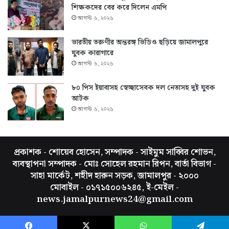
শিক্ষকদের বের করে দিলেন এমপি
আগস্ট ৬, ২০২৬
ভারতীয় তরুণীর অন্তরঙ্গ ভিডিও ছড়িয়ে জামালপুরে
যুবক কারাগারে
আগস্ট ৬, ২০২৬
৮০ পিস ইয়াবাসহ স্বেচ্ছাসেবক দল নেতাসহ দুই যুবক
আটক
আগস্ট ৬, ২০২৬
প্রকাশক - শোয়েব হোসেন, সম্পাদক - সাইমুম সাব্বির শোভন,
ব্যবস্থাপনা সম্পাদক - মোঃ সোহেল রহমান রিপন, বার্তা বিভাগ -
সাহা মার্কেট, শহীদ হারুন সড়ক, জামালপুর - ২০০০
মোবাইল - ০১৭১৫০০৬২৪৫, ই-মেইল -
news.jamalpurnews24@gmail.com