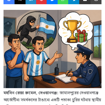
মহসিন রেজা রুমেল, দেওয়ানগঞ্জ:
জামালপুরের দেওয়ানগঞ্জে
আর্জেন্টিনা সমর্থকদের টাঙানো একটি পতাকা চুরির ঘটনায় স্থানীয়