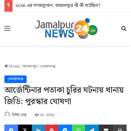
২০২৪-এর গণঅভ্যুত্থান: জামালপুরে কী কী ঘটেছিল?
Menu
Se
Home
/
জামালপুর
/
দেওয়ানগঞ্জ
দেওয়ানগঞ্জ
আর্জেন্টিনার পতাকা চুরির ঘটনায় থানায়
জিডি: পুরস্কার ঘোষণা
নিউজ ডেস্ক
জুন ২০, ২০২৬
Facebook
X
LinkedIn
Pinterest
Messenger
WhatsApp
Telegram
Share via Email
Pr