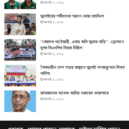
আগস্ট ৬, ২০২৬
জুলাইয়ের শহীদদের স্মরণে দোয়া মাহফিল
আগস্ট ৫, ২০২৬
“বেয়াদব পাটোয়ারী, এবার খাবি জুতার বাড়ি”- স্লোগানে
মুখর বিএনপির বিজয় মিছিল
আগস্ট ৫, ২০২৬
বৈষম্যহীন দেশ গড়ার আহ্বানে জুলাই গণঅভ্যুত্থান দিবস
পালিত
আগস্ট ৫, ২০২৬
জামায়াতের সাবেক আমির ওয়াহেদ কারাগারে
আগস্ট ৫, ২০২৬