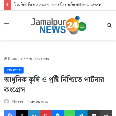
মিল্ক ভিটা ঘিরে উত্তেজনা: চাঁদাবাজির অভিযোগ বনাম ভেজাল দুধের জিডি
Menu
Se
Home
/
জামালপুর
/
দেওয়ানগঞ্জ
দেওয়ানগঞ্জ
আধুনিক কৃষি ও পুষ্টি নিশ্চিতে পার্টনার
কংগ্রেস
নিউজ ডেস্ক
জুন ২৫, ২০২৬
Facebook
X
LinkedIn
Pinterest
Messenger
WhatsApp
Telegram
Share via Email
Pr