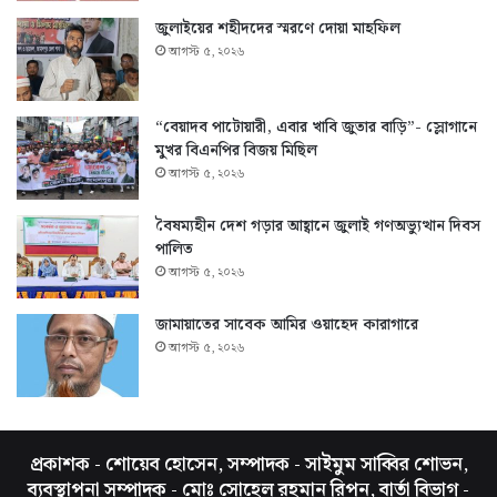
জুলাইয়ের শহীদদের স্মরণে দোয়া মাহফিল
আগস্ট ৫, ২০২৬
“বেয়াদব পাটোয়ারী, এবার খাবি জুতার বাড়ি”- স্লোগানে
মুখর বিএনপির বিজয় মিছিল
আগস্ট ৫, ২০২৬
বৈষম্যহীন দেশ গড়ার আহ্বানে জুলাই গণঅভ্যুত্থান দিবস
পালিত
আগস্ট ৫, ২০২৬
জামায়াতের সাবেক আমির ওয়াহেদ কারাগারে
আগস্ট ৫, ২০২৬
প্রকাশক - শোয়েব হোসেন, সম্পাদক - সাইমুম সাব্বির শোভন,
ব্যবস্থাপনা সম্পাদক - মোঃ সোহেল রহমান রিপন, বার্তা বিভাগ -