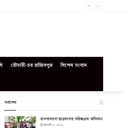
ষি
রৌমারী-চর রাজিবপুর
বিশেষ সংবাদ
সর্বশেষ
হাসপাতালে ছাত্রদলের পরিচ্ছন্নতা অভিযান
আগস্ট ৯, ২০২৬