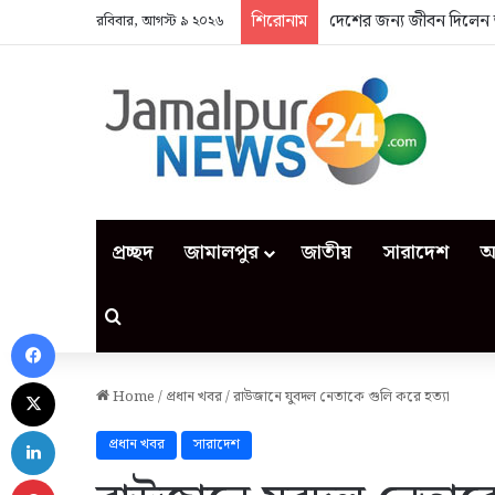
শিরোনাম
দেশের জন্য জীবন দিলেন 
রবিবার, আগস্ট ৯ ২০২৬
প্রচ্ছদ
জামালপুর
জাতীয়
সারাদেশ
আ
Search for
Facebook
X
Home
/
প্রধান খবর
/
রাউজানে যুবদল নেতাকে গুলি করে হত্যা
LinkedIn
প্রধান খবর
সারাদেশ
Pinterest