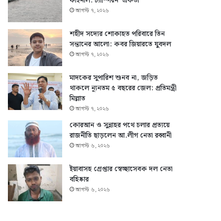
ফাইনাল: চ্যাম্পিয়ন ‘একতা’
আগস্ট ৭, ২০২৬
শহীদ সদ্যের শোকাহত পরিবারে তিন
সন্তানের আলো: কবর জিয়ারতে যুবদল
আগস্ট ৭, ২০২৬
মাদকের সুপারিশ শুনব না, জড়িত
থাকলে ন্যূনতম ৫ বছরের জেল: প্রতিমন্ত্রী
মিল্লাত
আগস্ট ৭, ২০২৬
কোরআন ও সুন্নাহর পথে চলার প্রত্যয়ে
রাজনীতি ছাড়লেন আ.লীগ নেতা রব্বানী
আগস্ট ৬, ২০২৬
ইয়াবাসহ গ্রেপ্তার স্বেচ্ছাসেবক দল নেতা
বহিষ্কার
আগস্ট ৬, ২০২৬