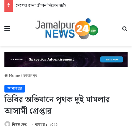
দেশের জন্য জীবন দিলেন জসিম: আশ্রয়হীন শহীদের পরিবার
Menu
Se
Home
/
জামালপুর
জামালপুর
ডিবির অভিযানে পৃথক দুই মামলার
আসামী গ্রেপ্তার
নিউজ ডেস্ক
নভেম্বর ১, ২০২৫