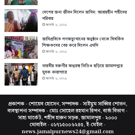
দেশের জন্য জীবন দিলেন জসিম: আশ্রয়হীন শহীদের
পরিবার
আগস্ট ৬, ২০২৬
জাবিপ্রবিতে গণঅভ্যুত্থানের অনুষ্ঠান থেকে বিতর্কিত
শিক্ষকদের বের করে দিলেন এমপি
আগস্ট ৬, ২০২৬
ভারতীয় তরুণীর অন্তরঙ্গ ভিডিও ছড়িয়ে জামালপুরে
যুবক কারাগারে
আগস্ট ৬, ২০২৬
প্রকাশক - শোয়েব হোসেন, সম্পাদক - সাইমুম সাব্বির শোভন,
ব্যবস্থাপনা সম্পাদক - মোঃ সোহেল রহমান রিপন, বার্তা বিভাগ -
সাহা মার্কেট, শহীদ হারুন সড়ক, জামালপুর - ২০০০
মোবাইল - ০১৭১৫০০৬২৪৫, ই-মেইল -
news.jamalpurnews24@gmail.com