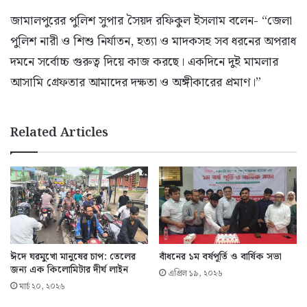
জামালপুরের পুলিশ সুপার সৈয়দ রফিকুল ইসলাম বলেন- “জেলা
পুলিশ নারী ও শিশু নির্যাতন, হত্যা ও মাদকসহ সব ধরনের অপরাধ
দমনে সর্বোচ্চ গুরুত্ব দিয়ে কাজ করছে। একদিনে দুই মামলার
আসামি গ্রেফতার আমাদের দক্ষতা ও অঙ্গীকারের প্রমাণ।”
Related Articles
ঈদে ঘরমুখো মানুষের চাপ: তেলের
বাঁধনের ১ম বর্ষপূর্তি ও বার্ষিক সভা
জন্য এক কিলোমিটার দীর্ঘ লাইন
এপ্রিল ১৯, ২০২৬
মার্চ ২০, ২০২৬