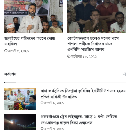
জুলাইয়ের শহীদদের স্মরণে দোয়া
জোটগতভাবে হলেও দলের নামে
মাহফিল
শাপলা প্রতীকে নির্বাচনে যাবে
এনসিপি-সারজিস আলম
আগস্ট ৫, ২০২৬
অক্টোবর ১৩, ২০২৫
সর্বশেষ
নানা কর্মসূচিতে ডিপ্লোমা কৃষিবিদ ইনস্টিটিউশনের ২২তম
প্রতিষ্ঠাবার্ষিকী উদযাপিত
আগস্ট ৮, ২০২৬
গফরগাঁওয়ে ট্রেন লাইনচ্যুত: সাড়ে ৬ ঘণ্টা দেরিতে
দেওয়ানগঞ্জ ছাড়ল তিস্তা এক্সপ্রেস
আগস্ট ৭, ২০২৬