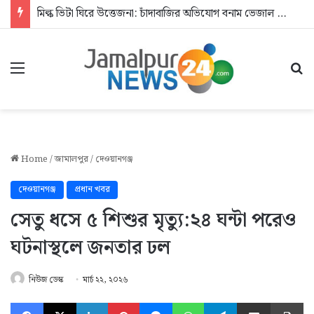
মিল্ক ভিটা ঘিরে উত্তেজনা: চাঁদাবাজির অভিযোগ বনাম ভেজাল দুধের জিডি
Menu
Se
Home
/
জামালপুর
/
দেওয়ানগঞ্জ
দেওয়ানগঞ্জ
প্রধান খবর
সেতু ধসে ৫ শিশুর মৃত্যু:২৪ ঘন্টা পরেও
ঘটনাস্থলে জনতার ঢল
নিউজ ডেস্ক
মার্চ ২২, ২০২৬
Facebook
X
LinkedIn
Pinterest
Messenger
WhatsApp
Telegram
Share via Email
Pr