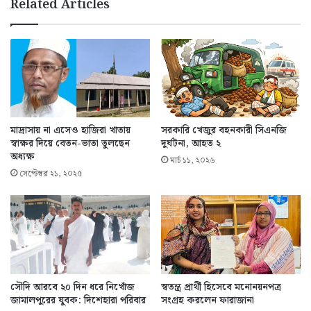
Related Articles
মাদ্রাসায় না এসেও হাজিরা খাতায়
সরকারি খেজুর বহনকারী সিএনজি
স্বাক্ষর দিয়ে বেতন-ভাতা তুলছেন
দুর্ঘটনা, আহত ২
অধ্যক্ষ
মার্চ ১১, ২০২৬
সেপ্টেম্বর ২১, ২০২৫
সৌদি আরবে ২০ দিন ধরে নিখোঁজ
স্বতন্ত্র প্রার্থী হিসেবে মনোনয়নপত্র
জামালপুরের যুবক: দিশেহারা পরিবার
সংগ্রহ করলেন ফারাজানা