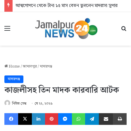
আত্মগোপনে থেকে টানা ১৫ মাস বেতন তুললেন মাদরাসা সুপার
Menu
Se
Home
/
জামালপুর
/
মাদারগঞ্জ
মাদারগঞ্জ
কাজলীসহ তিন মাদক কারবারি আটক
নিউজ ডেস্ক
মে ২২, ২০২৬
Facebook
X
LinkedIn
Pinterest
Messenger
WhatsApp
Telegram
Share via Email
Pr