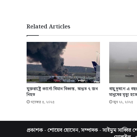
Related Articles
যুক্তরাষ্ট্রে কার্গো বিমান বিধ্বস্ত, অন্তত ৭ জন
বায়ু দূষণে এ বছ
নিহত
মানুষের মৃত্যু হত
নভেম্বর ৫, ২০২৫
জুন ২২, ২০২৫
প্রকাশক - শোয়েব হোসেন, সম্পাদক - সাইমুম সাব্বির শো