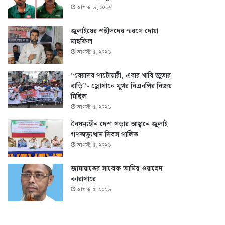
আগস্ট ৬, ২০২৬
জুলাইয়ের শহীদদের স্মরণে দোয়া
মাহফিল
আগস্ট ৫, ২০২৬
“বেয়াদব পাটোয়ারী, এবার খাবি জুতার
বাড়ি”- স্লোগানে মুখর বিএনপির বিজয়
মিছিল
আগস্ট ৫, ২০২৬
বৈষম্যহীন দেশ গড়ার আহ্বানে জুলাই
গণঅভ্যুত্থান দিবস পালিত
আগস্ট ৫, ২০২৬
জামায়াতের সাবেক আমির ওয়াহেদ
কারাগারে
আগস্ট ৫, ২০২৬