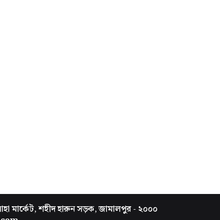
সাহা মার্কেট, শহীদ হারুন সড়ক, জামালপুর - ২০০০