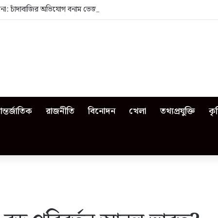
েজনা: চাঁদাবাজির অভিযোগ বনাম ভেজাল দুধের জিডি
ন্তর্জাতিক
রাজনীতি
বিনোদন
খেলা
তথ্যপ্রযুক্তি
কৃ