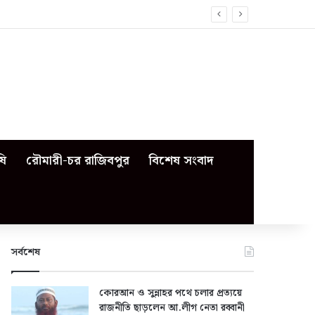
ষি
রৌমারী-চর রাজিবপুর
বিশেষ সংবাদ
সর্বশেষ
কোরআন ও সুন্নাহর পথে চলার প্রত্যয়ে
রাজনীতি ছাড়লেন আ.লীগ নেতা রব্বানী