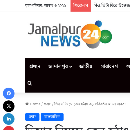
শিরোনাম
মিল্ক ভিটা ঘিরে উত্ত
বৃহস্পতিবার, আগস্ট ৬ ২০২৬
প্রচ্ছদ
জামালপুর
জাতীয়
সারাদেশ
আ
Search for
Facebook
X
Home
/
প্রবাস
/
ভিসার নিয়মে কেন হঠাৎ বড় পরিবর্তন আনল ভারত?
LinkedIn
প্রবাস
আন্তর্জাতিক
Pinterest