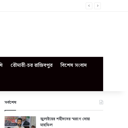
ষি
রৌমারী-চর রাজিবপুর
বিশেষ সংবাদ
সর্বশেষ
জুলাইয়ের শহীদদের স্মরণে দোয়া
মাহফিল