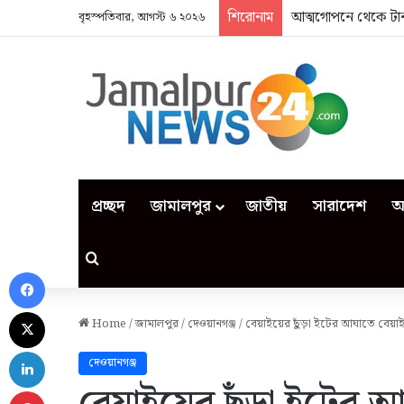
শিরোনাম
আত্মগোপনে থেকে টান
বৃহস্পতিবার, আগস্ট ৬ ২০২৬
প্রচ্ছদ
জামালপুর
জাতীয়
সারাদেশ
আ
Search for
Facebook
X
Home
/
জামালপুর
/
দেওয়ানগঞ্জ
/
বেয়াইয়ের ছুঁড়া ইটের আঘাতে বেয়া
LinkedIn
দেওয়ানগঞ্জ
Pinterest