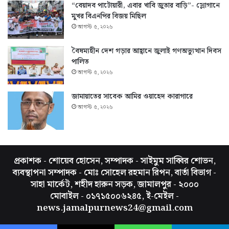
“বেয়াদব পাটোয়ারী, এবার খাবি জুতার বাড়ি”- স্লোগানে
মুখর বিএনপির বিজয় মিছিল
আগস্ট ৫, ২০২৬
বৈষম্যহীন দেশ গড়ার আহ্বানে জুলাই গণঅভ্যুত্থান দিবস
পালিত
আগস্ট ৫, ২০২৬
জামায়াতের সাবেক আমির ওয়াহেদ কারাগারে
আগস্ট ৫, ২০২৬
প্রকাশক - শোয়েব হোসেন, সম্পাদক - সাইমুম সাব্বির শোভন,
ব্যবস্থাপনা সম্পাদক - মোঃ সোহেল রহমান রিপন, বার্তা বিভাগ -
সাহা মার্কেট, শহীদ হারুন সড়ক, জামালপুর - ২০০০
মোবাইল - ০১৭১৫০০৬২৪৫, ই-মেইল -
news.jamalpurnews24@gmail.com