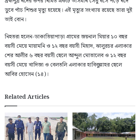
ব্রহ্মপুত্র নদের ওপর নির্মিত একটি ভাসমান সেতু ধসে পড়ে নদে
ডুবে পাঁচ শিশুর মৃত্যু হয়েছে। এই মৃত্যুর সংখ্যায় রয়েছে তারা দুই
ভাই বোন।
নিহতরা হলেন-ডাকাতিয়াপাড়া গ্রামের জয়নাল মিয়ার ১০ বছর
বয়সী মেয়ে মায়ামনি ও ১২ বছর বয়সী মিহাদ, ঝালুরচর এলাকার
শের আলীর ৬ বছর বয়সী ছেলে আব্দুল মোতালেব ও ১২ বছর
বয়সী মেয়ে খাদিজা ও বেলতলি এলাকার হাবিবুল্লাহর ছেলে
আবির হোসেন (১৪)।
Related Articles