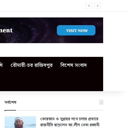
ষি
রৌমারী-চর রাজিবপুর
বিশেষ সংবাদ
সর্বশেষ
কোরআন ও সুন্নাহর পথে চলার প্রত্যয়ে
রাজনীতি ছাড়লেন আ.লীগ নেতা রব্বানী