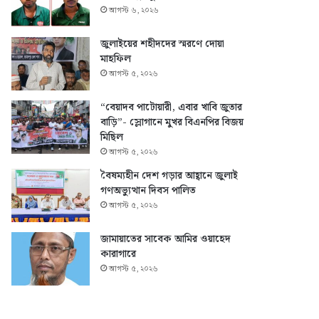
আগস্ট ৬, ২০২৬
জুলাইয়ের শহীদদের স্মরণে দোয়া
মাহফিল
আগস্ট ৫, ২০২৬
“বেয়াদব পাটোয়ারী, এবার খাবি জুতার
বাড়ি”- স্লোগানে মুখর বিএনপির বিজয়
মিছিল
আগস্ট ৫, ২০২৬
বৈষম্যহীন দেশ গড়ার আহ্বানে জুলাই
গণঅভ্যুত্থান দিবস পালিত
আগস্ট ৫, ২০২৬
জামায়াতের সাবেক আমির ওয়াহেদ
কারাগারে
আগস্ট ৫, ২০২৬