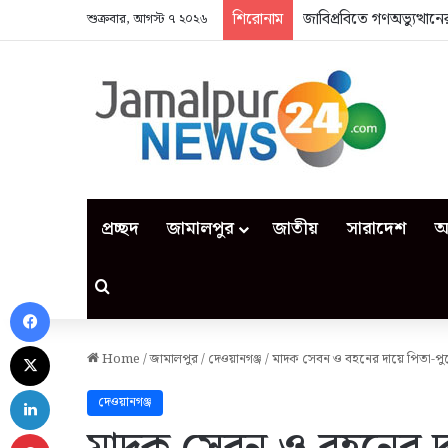
শিরোনাম
জাবিপ্রবিতে গণঅভ্যুত্থা
শুক্রবার, আগস্ট ৭ ২০২৬
প্রচ্ছদ
জামালপুর
জাতীয়
সারাদেশ
আ
Search for
Facebook
X
Home
/
জামালপুর
/
দেওয়ানগঞ্জ
/
মাদক সেবন ও বহনের দায়ে পিতা-পুত্
LinkedIn
দেওয়ানগঞ্জ
Pinterest