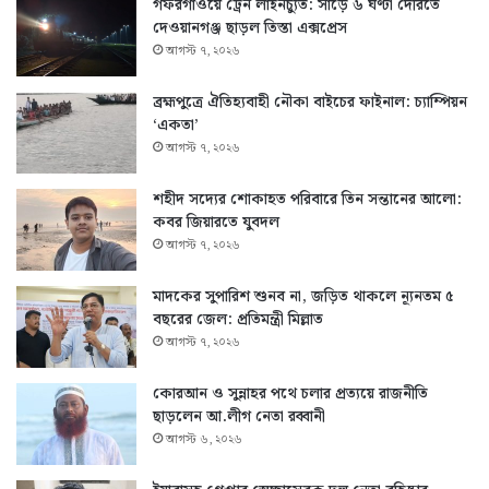
গফরগাঁওয়ে ট্রেন লাইনচ্যুত: সাড়ে ৬ ঘণ্টা দেরিতে
দেওয়ানগঞ্জ ছাড়ল তিস্তা এক্সপ্রেস
আগস্ট ৭, ২০২৬
ব্রহ্মপুত্রে ঐতিহ্যবাহী নৌকা বাইচের ফাইনাল: চ্যাম্পিয়ন
‘একতা’
আগস্ট ৭, ২০২৬
শহীদ সদ্যের শোকাহত পরিবারে তিন সন্তানের আলো:
কবর জিয়ারতে যুবদল
আগস্ট ৭, ২০২৬
মাদকের সুপারিশ শুনব না, জড়িত থাকলে ন্যূনতম ৫
বছরের জেল: প্রতিমন্ত্রী মিল্লাত
আগস্ট ৭, ২০২৬
কোরআন ও সুন্নাহর পথে চলার প্রত্যয়ে রাজনীতি
ছাড়লেন আ.লীগ নেতা রব্বানী
আগস্ট ৬, ২০২৬