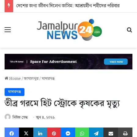
দেশের জন্য জীবন দিলেন জসিম: আশ্রয়হীন শহীদের পরিবার
Menu
Se
Home
/
জামালপুর
/
মাদারগঞ্জ
মাদারগঞ্জ
তীব্র গরমে হিট স্ট্রোকে কৃষকের মৃত্যু
নিউজ ডেস্ক
জুন ৪, ২০২৬
Facebook
X
LinkedIn
Pinterest
Messenger
WhatsApp
Telegram
Share via Email
Pr