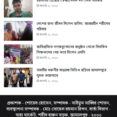
ইয়াবাসহ গ্রেপ্তার স্বেচ্ছাসেবক দল নেতা বহিষ্কার
আগস্ট ৬, ২০২৬
দেশের জন্য জীবন দিলেন জসিম: আশ্রয়হীন শহীদের
পরিবার
আগস্ট ৬, ২০২৬
জাবিপ্রবিতে গণঅভ্যুত্থানের অনুষ্ঠান থেকে বিতর্কিত
শিক্ষকদের বের করে দিলেন এমপি
আগস্ট ৬, ২০২৬
ভারতীয় তরুণীর অন্তরঙ্গ ভিডিও ছড়িয়ে জামালপুরে
যুবক কারাগারে
আগস্ট ৬, ২০২৬
প্রকাশক - শোয়েব হোসেন, সম্পাদক - সাইমুম সাব্বির শোভন,
ব্যবস্থাপনা সম্পাদক - মোঃ সোহেল রহমান রিপন, বার্তা বিভাগ -
সাহা মার্কেট, শহীদ হারুন সড়ক, জামালপুর - ২০০০