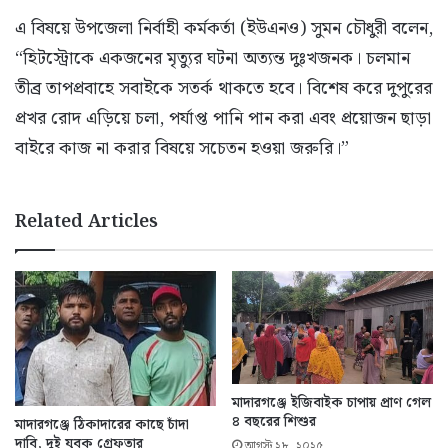
এ বিষয়ে উপজেলা নির্বাহী কর্মকর্তা (ইউএনও) সুমন চৌধুরী বলেন,
“হিটস্ট্রোকে একজনের মৃত্যুর ঘটনা অত্যন্ত দুঃখজনক। চলমান
তীব্র তাপপ্রবাহে সবাইকে সতর্ক থাকতে হবে। বিশেষ করে দুপুরের
প্রখর রোদ এড়িয়ে চলা, পর্যাপ্ত পানি পান করা এবং প্রয়োজন ছাড়া
বাইরে কাজ না করার বিষয়ে সচেতন হওয়া জরুরি।”
Related Articles
মাদারগঞ্জে ইজিবাইক চাপায় প্রাণ গেল
৪ বছরের শিশুর
মাদারগঞ্জে ঠিকাদারের কাছে চাঁদা
দাবি, দুই যুবক গ্রেফতার
আগস্ট ২৮, ২০২৫