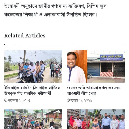
উদ্বোধনী অনুষ্ঠানে স্থানীয় গণ্যমান্য ব্যক্তিবর্গ, বিভিন্ন স্কুল
কলেজের শিক্ষার্থী ও এলাকাবাসী উপস্থিত ছিলেন।
Related Articles
ইজিবাইক ধর্মঘট: ফ্রি বাইক সার্ভিসে
রেলের জমি আবারো দখল করলেন
উপকৃত পাঁচ শতাধিক পরীক্ষার্থী
আওয়ামী লীগ নেতা
নভেম্বর ২, ২০২৫
জুলাই ২২, ২০২৫