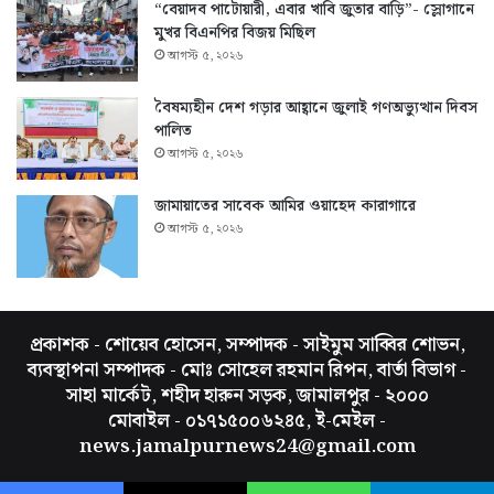
“বেয়াদব পাটোয়ারী, এবার খাবি জুতার বাড়ি”- স্লোগানে
মুখর বিএনপির বিজয় মিছিল
আগস্ট ৫, ২০২৬
বৈষম্যহীন দেশ গড়ার আহ্বানে জুলাই গণঅভ্যুত্থান দিবস
পালিত
আগস্ট ৫, ২০২৬
জামায়াতের সাবেক আমির ওয়াহেদ কারাগারে
আগস্ট ৫, ২০২৬
প্রকাশক - শোয়েব হোসেন, সম্পাদক - সাইমুম সাব্বির শোভন,
ব্যবস্থাপনা সম্পাদক - মোঃ সোহেল রহমান রিপন, বার্তা বিভাগ -
সাহা মার্কেট, শহীদ হারুন সড়ক, জামালপুর - ২০০০
মোবাইল - ০১৭১৫০০৬২৪৫, ই-মেইল -
news.jamalpurnews24@gmail.com