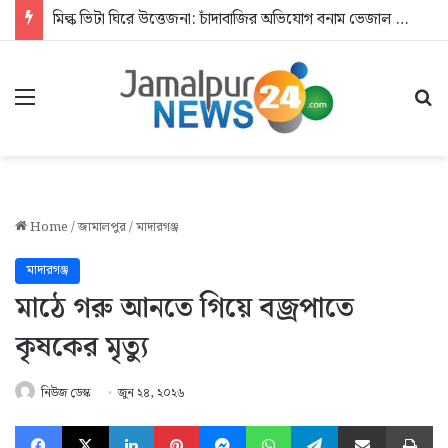
মিল্ক ভিটা ঘিরে উত্তেজনা: চাঁদাবাজির অভিযোগ বনাম ভেজাল দুধের জিডি
Menu
Se
Home
/
জামালপুর
/
মাদারগঞ্জ
মাদারগঞ্জ
মাঠে গরু আনতে গিয়ে বজ্রপাতে
কৃষকের মৃত্যু
নিউজ ডেস্ক
জুন ২৪, ২০২৬
Facebook
X
LinkedIn
Pinterest
Messenger
WhatsApp
Telegram
Share via Email
Pr