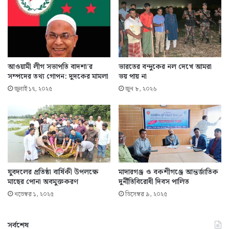
আওয়ামী লীগ সভাপতি বাদশা’র
ভারতের বন্দুকের নল দেখে আমরা
সম্পদের তথ্য গোপন: দুদকের মামলা
ভয় পায় না
জুলাই ১৭, ২০২৫
জুন ৮, ২০২৬
যুবদলের প্রতিষ্ঠা বার্ষিকী উপলক্ষে
মাদারগঞ্জ ও বকশীগঞ্জে আন্তর্জাতিক
মাছের পোনা অবমুক্তকরণ
দুর্নীতিবিরোধী দিবস পালিত
নভেম্বর ১, ২০২৫
ডিসেম্বর ৯, ২০২৫
সর্বশেষ