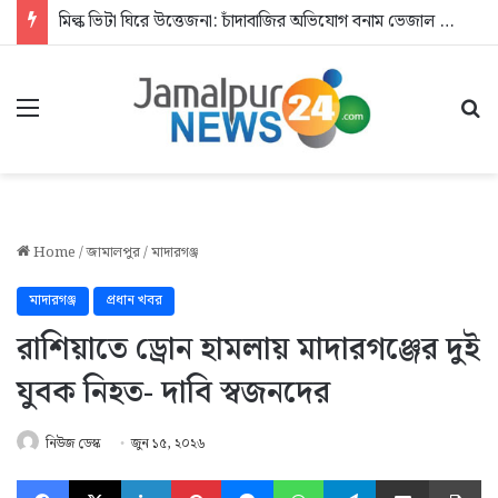
মিল্ক ভিটা ঘিরে উত্তেজনা: চাঁদাবাজির অভিযোগ বনাম ভেজাল দুধের জিডি
Menu
Se
Home
/
জামালপুর
/
মাদারগঞ্জ
মাদারগঞ্জ
প্রধান খবর
রাশিয়াতে ড্রোন হামলায় মাদারগঞ্জের দুই
যুবক নিহত- দাবি স্বজনদের
নিউজ ডেস্ক
জুন ১৫, ২০২৬
Facebook
X
LinkedIn
Pinterest
Messenger
WhatsApp
Telegram
Share via Email
Pr