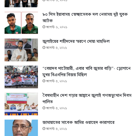
আগস্ট ৬, ২০২৬
৮০ পিস ইয়াবাসহ স্বেচ্ছাসেবক দল নেতাসহ দুই যুবক
আটক
আগস্ট ৬, ২০২৬
জুলাইয়ের শহীদদের স্মরণে দোয়া মাহফিল
আগস্ট ৫, ২০২৬
“বেয়াদব পাটোয়ারী, এবার খাবি জুতার বাড়ি”- স্লোগানে
মুখর বিএনপির বিজয় মিছিল
আগস্ট ৫, ২০২৬
বৈষম্যহীন দেশ গড়ার আহ্বানে জুলাই গণঅভ্যুত্থান দিবস
পালিত
আগস্ট ৫, ২০২৬
জামায়াতের সাবেক আমির ওয়াহেদ কারাগারে
আগস্ট ৫, ২০২৬